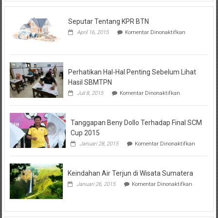
Seputar Tentang KPR BTN
pada
April 16, 2015
Komentar Dinonaktifkan
Seputar
Tentang
KPR
BTN
Perhatikan Hal-Hal Penting Sebelum Lihat
Hasil SBMTPN
pada
Juli 8, 2015
Komentar Dinonaktifkan
Perhatikan
Hal-
Hal
Tanggapan Beny Dollo Terhadap Final SCM
Penting
Sebelum
Cup 2015
Lihat
pada
Januari 28, 2015
Komentar Dinonaktifkan
Hasil
Tanggap
SBMTPN
Beny
Dollo
Keindahan Air Terjun di Wisata Sumatera
Terhadap
Final
pada
Januari 26, 2015
Komentar Dinonaktifkan
SCM
Keindahan
Cup
Air
2015
Terjun
di