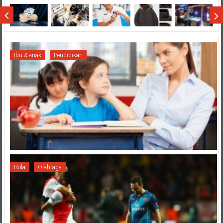
Wisata
Sumatera
Ibu & anak
Pendidikan
Bola
Olahraga