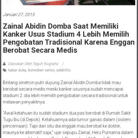
Januari 27, 2015
Zainal Abidin Domba Saat Memiliki
Kanker Usus Stadium 4 Lebih Memilih
Pengobatan Tradisional Karena Enggan
Berobat Secara Medis
Diposkan Oleh:Teguh Nugraha
kabar duka
,
komedian senior
,
selebritis
Bintang sinetron putri duyung Zainal Abidin Domba tidak mau
berobat secara medis meski kanker ususnya sudah mencapai
stadium 2. dia lebih memilih pengobatan secara tradisional untuk
melawan penyakitnya.
“Awal ketahuan itu sudah stadium dua pas berobat di Rumah Sakit
Tugu Ibu (di Depok). Ketahuannya ada tumor ganas dalam (sistem
pencernaan). Tapi dari situ dia enggak mau berobat ke dokter,
maunya ke alternatif saja,” ujar sepupu Zainal, Heru Purnama dalam