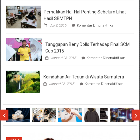
BTN
Perhatikan Hal-Hal Penting Sebelum Lihat
Hasil SBMTPN
pada
Juli 8, 2015
Komentar Dinonaktifkan
Perhatikan
Hal-
Hal
Tanggapan Beny Dollo Terhadap Final SCM
Penting
Sebelum
Cup 2015
Lihat
pada
Januari 28, 2015
Komentar Dinonaktifkan
Hasil
Tanggap
SBMTPN
Beny
Dollo
Keindahan Air Terjun di Wisata Sumatera
Terhadap
Final
pada
Januari 26, 2015
Komentar Dinonaktifkan
SCM
Keindahan
Cup
Air
2015
Terjun
di
Wisata
Sumatera