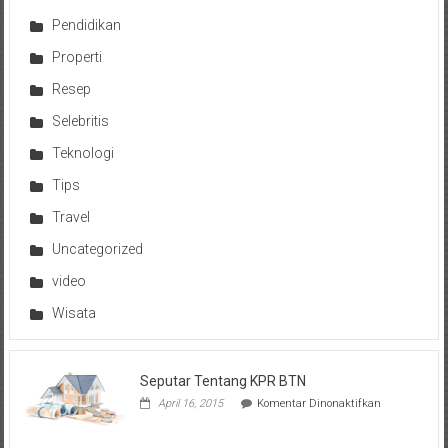
Pendidikan
Properti
Resep
Selebritis
Teknologi
Tips
Travel
Uncategorized
video
Wisata
Seputar Tentang KPR BTN
pada
April 16, 2015
Komentar Dinonaktifkan
Seputar
Tentang
KPR