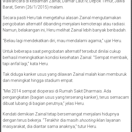
wawancara di kediaman Zainal, Damar Laut IV, Depok Timur, Jawa
Barat, Senin (26/1/2015) malam.
Secara pasti Heru tak mengetahui alasan Zainal mengutamakan
pengobatan alternatif dibanding menjalani kemoterapi atau radiasi.
Namun, belakangan ini, Heru melihat Zainal lebih banyak beribadah.
“Beliau lagi mendekatkan diri, mau mendalami agama,” ujar Heru.
Untuk beberapa saat pengobatan alternatif tersebut dinilai cukup
berhasil meningkatkan kondisi kesehatan Zainal. “Sempat membaik,
tapi anfal lagi,” kata Heru.
Tak diduga kanker usus yang dilawan Zainal malah kian memburuk
dan meningkat hingga stadium empat.
“Mei 2014 sempat dioperasi di Rumah Sakit Dharmais. Ada
pengangkatan (bagian usus yang terserang kanker), terus semacam
dibuat lubang di bagian perutnya,” jelas Heru.
Kendati demikian Zainal tetap bersemangat menjalani hidupnya
dengan terus bekerja. “Terakhir dia masih
shooting
iklan layanan
masyarakat, dia diantar sama anaknya,” tutur Heru.