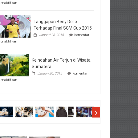
pada
nonaktifkan
Perhatikan
Hal-
Hal
Penting
Tanggapan Beny Dollo
Sebelum
Terhadap Final SCM Cup 2015
Lihat
Januari 28, 2015
Komentar
Hasil
pada
SBMTPN
nonaktifkan
Tanggapan
Beny
Dollo
Terhadap
Keindahan Air Terjun di Wisata
Final
Sumatera
SCM
Januari 26, 2015
Komentar
Cup
pada
2015
nonaktifkan
Keindahan
Air
Terjun
di
Wisata
Sumatera