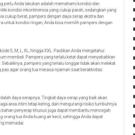
g perlu Anda lakukan adalah memahami kondisi dan
liki kondisi inkontinensia yang cukup parah, sedangkan yang
nsia cukup berat, pampers dengan daya serap ekstra dan
ra untuk kondisi ringan, Anda bisa memilih pampers dengan
ode S, M, L, XL, hingga XXL. Pastikan Anda mengetahui
elum membeli. Pampers yang terlalu ketat dapat menyebabkan
Sebaliknya, pampers yang terlalu longgar tidak akan melekat
ng pas agar orang tua merasa nyaman saat beraktivitas
dalah daya serapnya. Tingkat daya serap yang baik akan
ga area intim tetap kering, dan mengurangi risiko tumbuhnya
 dan bahan penyerap khusus juga dapat membantu mencegah
g orang tua Anda buang air kecil, sehingga Anda dapat
ang memadai.