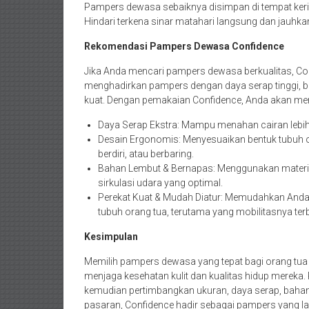
Pampers dewasa sebaiknya disimpan di tempat kerin
Hindari terkena sinar matahari langsung dan jauhk
Rekomendasi Pampers Dewasa Confidence
Jika Anda mencari pampers dewasa berkualitas, Confi
menghadirkan pampers dengan daya serap tinggi, bah
kuat. Dengan pemakaian Confidence, Anda akan mer
Daya Serap Ekstra: Mampu menahan cairan lebih
Desain Ergonomis: Menyesuaikan bentuk tubuh o
berdiri, atau berbaring.
Bahan Lembut & Bernapas: Menggunakan materia
sirkulasi udara yang optimal.
Perekat Kuat & Mudah Diatur: Memudahkan And
tubuh orang tua, terutama yang mobilitasnya ter
Kesimpulan
Memilih pampers dewasa yang tepat bagi orang tua
menjaga kesehatan kulit dan kualitas hidup mereka.
kemudian pertimbangkan ukuran, daya serap, bahan, 
pasaran, Confidence hadir sebagai pampers yang la