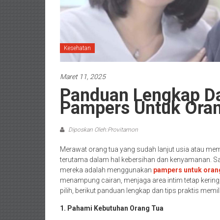
Kesehatan
Maret 11, 2025
Panduan Lengkap Da
Pampers Untuk Oran
Diposkan Oleh:Provitamon
Merawat orang tua yang sudah lanjut usia atau memi
terutama dalam hal kebersihan dan kenyamanan. S
mereka adalah menggunakan
pampers untuk oran
menampung cairan, menjaga area intim tetap kering, s
pilih, berikut panduan lengkap dan tips praktis memi
1. Pahami Kebutuhan Orang Tua