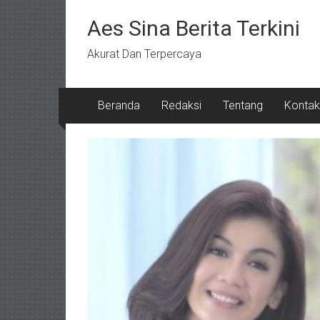
Lompat
ke
Aes Sina Berita Terkini
konten
Akurat Dan Terpercaya
Beranda
Redaksi
Tentang
Kontak