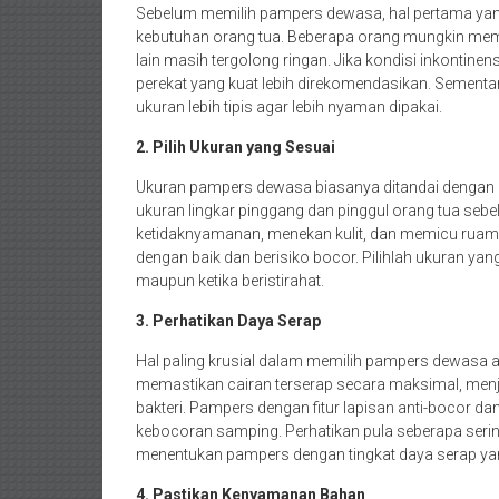
Sebelum memilih pampers dewasa, hal pertama yan
kebutuhan orang tua. Beberapa orang mungkin memi
lain masih tergolong ringan. Jika kondisi inkontine
perekat yang kuat lebih direkomendasikan. Sementa
ukuran lebih tipis agar lebih nyaman dipakai.
2. Pilih Ukuran yang Sesuai
Ukuran pampers dewasa biasanya ditandai dengan k
ukuran lingkar pinggang dan pinggul orang tua seb
ketidaknyamanan, menekan kulit, dan memicu ruam. 
dengan baik dan berisiko bocor. Pilihlah ukuran ya
maupun ketika beristirahat.
3. Perhatikan Daya Serap
Hal paling krusial dalam memilih pampers dewasa a
memastikan cairan terserap secara maksimal, menja
bakteri. Pampers dengan fitur lapisan anti-bocor
kebocoran samping. Perhatikan pula seberapa serin
menentukan pampers dengan tingkat daya serap y
4. Pastikan Kenyamanan Bahan