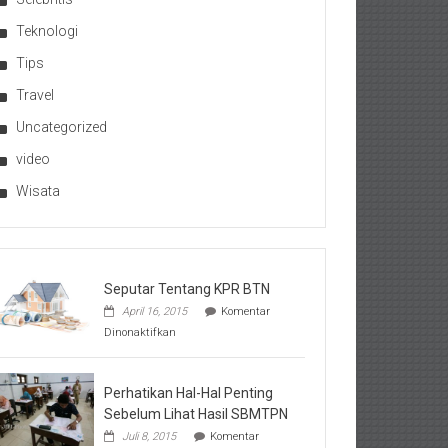
Teknologi
Tips
Travel
Uncategorized
video
Wisata
Seputar Tentang KPR BTN
April 16, 2015
Komentar
pada
Dinonaktifkan
Seputar
Tentang
KPR
BTN
Perhatikan Hal-Hal Penting
Sebelum Lihat Hasil SBMTPN
Juli 8, 2015
Komentar