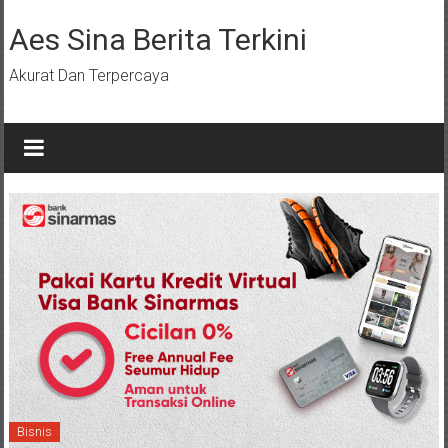
Lompat
ke
Aes Sina Berita Terkini
konten
Akurat Dan Terpercaya
Bisnis