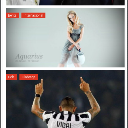
Berita
Internasional
Bola
Olahraga