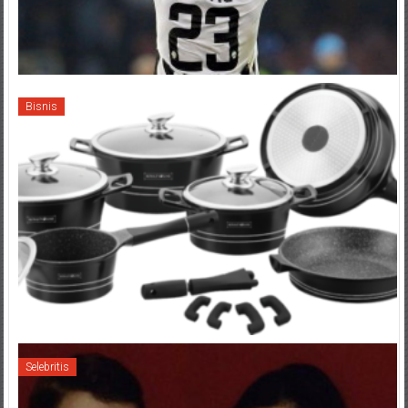
Bisnis
Selebritis