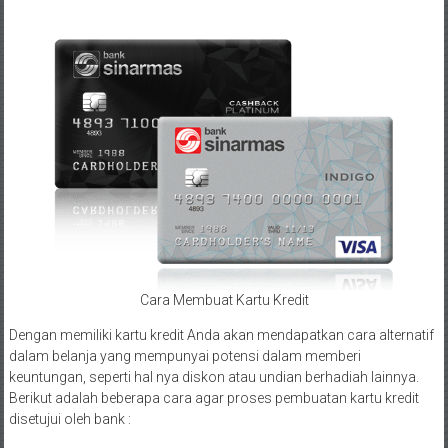
Cara Membuat Kartu Kredit
Dengan memiliki kartu kredit Anda akan mendapatkan cara alternatif
dalam belanja yang mempunyai potensi dalam memberi
keuntungan, seperti hal nya diskon atau undian berhadiah lainnya.
Berikut adalah beberapa cara agar proses pembuatan kartu kredit
disetujui oleh bank :