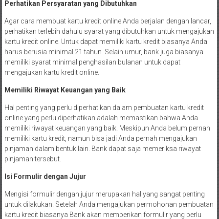
Perhatikan Persyaratan yang Dibutuhkan
Agar cara membuat kartu kredit online Anda berjalan dengan lancar,
perhatikan terlebih dahulu syarat yang dibutuhkan untuk mengajukan
kartu kredit online. Untuk dapat memiliki kartu kredit biasanya Anda
harus berusia minimal 21 tahun. Selain umur, bank juga biasanya
memiliki syarat minimal penghasilan bulanan untuk dapat
mengajukan kartu kredit online.
Memiliki Riwayat Keuangan yang Baik
Hal penting yang perlu diperhatikan dalam pembuatan kartu kredit
online yang perlu diperhatikan adalah memastikan bahwa Anda
memiliki riwayat keuangan yang baik. Meskipun Anda belum pernah
memiliki kartu kredit, namun bisa jadi Anda pernah mengajukan
pinjaman dalam bentuk lain. Bank dapat saja memeriksa riwayat
pinjaman tersebut.
Isi Formulir dengan Jujur
Mengisi formulir dengan jujur merupakan hal yang sangat penting
untuk dilakukan. Setelah Anda mengajukan permohonan pembuatan
kartu kredit biasanya Bank akan memberikan formulir yang perlu