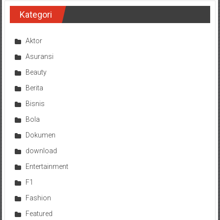
Kategori
Aktor
Asuransi
Beauty
Berita
Bisnis
Bola
Dokumen
download
Entertainment
F1
Fashion
Featured