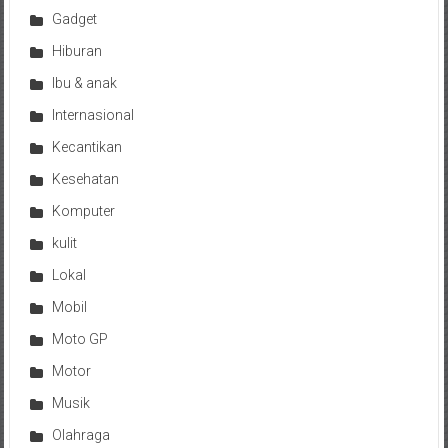
Gadget
Hiburan
Ibu & anak
Internasional
Kecantikan
Kesehatan
Komputer
kulit
Lokal
Mobil
Moto GP
Motor
Musik
Olahraga