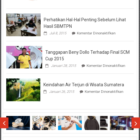
Tentang
KPR
BTN
Perhatikan Hal-Hal Penting Sebelum Lihat
Hasil SBMTPN
pada
Juli 8, 2015
Komentar Dinonaktifkan
Perhatikan
Hal-
Hal
Tanggapan Beny Dollo Terhadap Final SCM
Penting
Sebelum
Cup 2015
Lihat
pada
Januari 28, 2015
Komentar Dinonaktifkan
Hasil
Tanggap
SBMTPN
Beny
Dollo
Keindahan Air Terjun di Wisata Sumatera
Terhadap
Final
pada
Januari 26, 2015
Komentar Dinonaktifkan
SCM
Keindahan
Cup
Air
2015
Terjun
di
Wisata
Sumatera