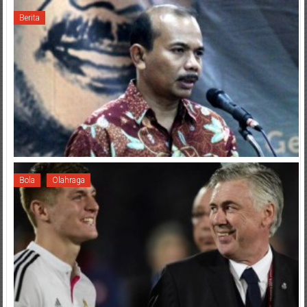
Berita
Bola
Olahraga