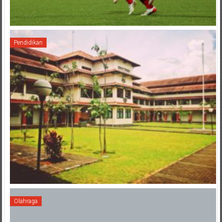
Pendidikan
Olahraga