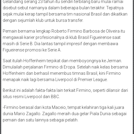
Gelandang serang 23 tahun itu sendiri terbilang baru mulai ramai
disebut-sebut namanya dalam beberapa bulan terakhir. Tepatnya
sejak mulai kerap tampil bersama tim nasional Brasil dan dikaitkan
dengan sejumlah klub untuk bursa transfer.
Pemain bernama lengkap Roberto Firmino Barbosa de Oliveira itu
mengawali karier profesionalnya di klub Brasil Figueirense saat
masih di Serie B. Dia lantas tampil impresif dengan membawa
Figueirense promosi ke Serie A.
Saat itulah Hoffenheim terpikat dan memboyongnya ke Jerman.
Dimulailah perjalanan Firmino di Eropa. Setelah naik kelas bersama
Hoffenheim dan berhasil menembus timnas Brasil, kini Firmino
menapak naik lagi bersama Liverpool di Premier League.
Berikut ini adalah fakta-fakta lain terkait Firmino, seperti dilansir dari
situs resmi Liverpool dan BBC.
-Firmino berasal dari kota Maceio, tempat kelahiran tiga kali juara
dunia Mario Zagallo. Zagallo meraih dua gelar Piala Dunia sebagai
pemain dan satu lainnya sebagai pelatih.