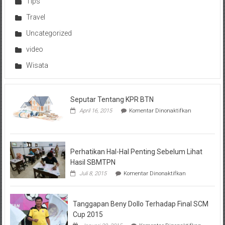
Tips
Travel
Uncategorized
video
Wisata
Seputar Tentang KPR BTN
pada
April 16, 2015
Komentar Dinonaktifkan
Seputar
Tentang
KPR
BTN
Perhatikan Hal-Hal Penting Sebelum Lihat
Hasil SBMTPN
pada
Juli 8, 2015
Komentar Dinonaktifkan
Perhatikan
Hal-
Hal
Tanggapan Beny Dollo Terhadap Final SCM
Penting
Sebelum
Cup 2015
Lihat
pada