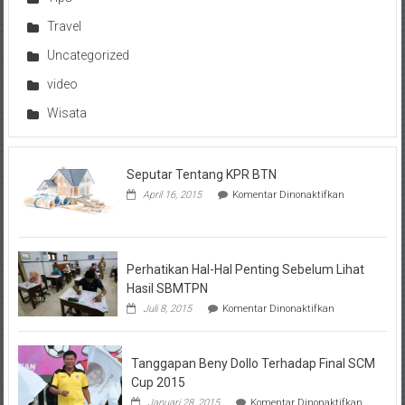
Travel
Uncategorized
video
Wisata
Seputar Tentang KPR BTN
pada
April 16, 2015
Komentar Dinonaktifkan
Seputar
Tentang
KPR
BTN
Perhatikan Hal-Hal Penting Sebelum Lihat
Hasil SBMTPN
pada
Juli 8, 2015
Komentar Dinonaktifkan
Perhatikan
Hal-
Hal
Tanggapan Beny Dollo Terhadap Final SCM
Penting
Sebelum
Cup 2015
Lihat
pada
Januari 28, 2015
Komentar Dinonaktifkan