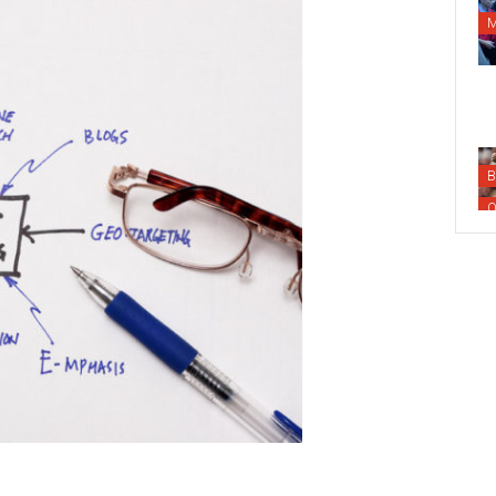
M
B
O