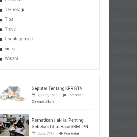
Teknologi
Tips
Travel
Uncategorized
video
Wisata
Seputar Tentang KPR BTN
April 16, 2015
Komentar
pada
Dinonaktifkan
Seputar
Tentang
KPR
BTN
Perhatikan Hal-Hal Penting
Sebelum Lihat Hasil SBMTPN
Juli 8, 2015
Komentar