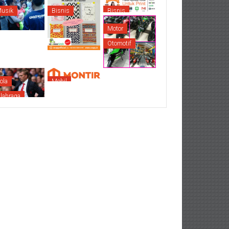
usik
Bisnis
Bisnis
Motor
Otomotif
ola
Mobil
lahraga
Otomotif