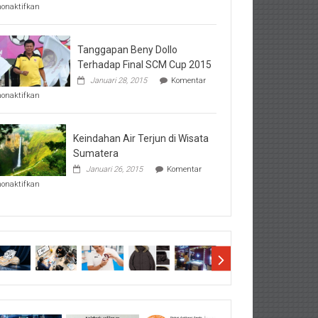
pada
nonaktifkan
Perhatikan
Hal-
Hal
Penting
Tanggapan Beny Dollo
Sebelum
Terhadap Final SCM Cup 2015
Lihat
Januari 28, 2015
Komentar
Hasil
pada
SBMTPN
nonaktifkan
Tanggapan
Beny
Dollo
Terhadap
Keindahan Air Terjun di Wisata
Final
Sumatera
SCM
Januari 26, 2015
Komentar
Cup
pada
2015
nonaktifkan
Keindahan
Air
Terjun
di
Wisata
Sumatera