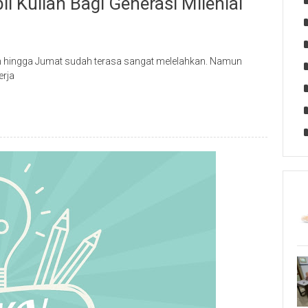
l Kuliah Bagi Generasi Milenial
enin hingga Jumat sudah terasa sangat melelahkan. Namun
erja