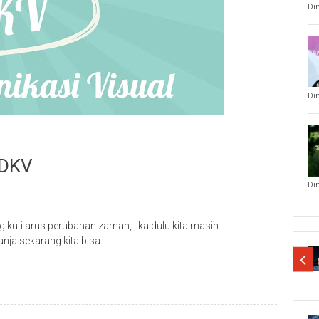
Di
Di
 DKV
Di
gikuti arus perubahan zaman, jika dulu kita masih
nja sekarang kita bisa