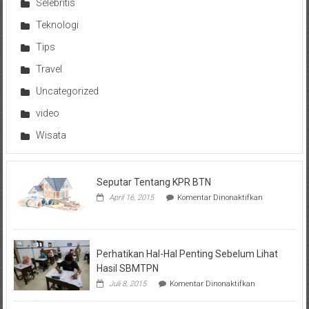
Selebritis
Teknologi
Tips
Travel
Uncategorized
video
Wisata
Seputar Tentang KPR BTN
pada
April 16, 2015
Komentar Dinonaktifkan
Seputar
Tentang
KPR
BTN
Perhatikan Hal-Hal Penting Sebelum Lihat
Hasil SBMTPN
pada
Juli 8, 2015
Komentar Dinonaktifkan
Perhatikan
Hal-