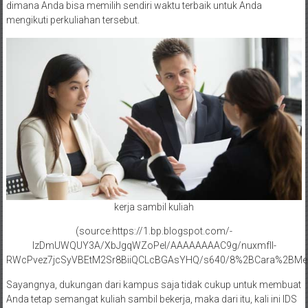
dimana Anda bisa memilih sendiri waktu terbaik untuk Anda
mengikuti perkuliahan tersebut.
kerja sambil kuliah
(source:https://1.bp.blogspot.com/-
IzDmUWQUY3A/XbJgqWZoPeI/AAAAAAAAC9g/nuxmfIl-
RWcPvez7jcSyVBEtM2Sr8BiiQCLcBGAsYHQ/s640/8%2BCara%2BMen
Sayangnya, dukungan dari kampus saja tidak cukup untuk membuat
Anda tetap semangat kuliah sambil bekerja, maka dari itu, kali ini IDS