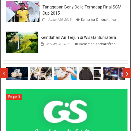
Hal
Tanggapan Beny Dollo Terhadap Final SCM
Penting
Sebelum
Cup 2015
Lihat
pada
Januari 28, 2015
Komentar Dinonaktifkan
Hasil
Tanggap
SBMTPN
Beny
Dollo
Keindahan Air Terjun di Wisata Sumatera
Terhadap
Final
pada
Januari 26, 2015
Komentar Dinonaktifkan
SCM
Keindahan
Cup
Air
2015
Terjun
di
Wisata
Sumatera
Properti