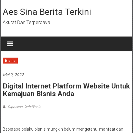
Lompat
ke
Aes Sina Berita Terkini
konten
Akurat Dan Terpercaya
Bisnis
Mei 9, 2022
Digital Internet Platform Website Untuk
Kemajuan Bisnis Anda
Diposkan Oleh:Bisnis
Beberapa pelaku bisnis mungkin belum mengetahui manfaat dan