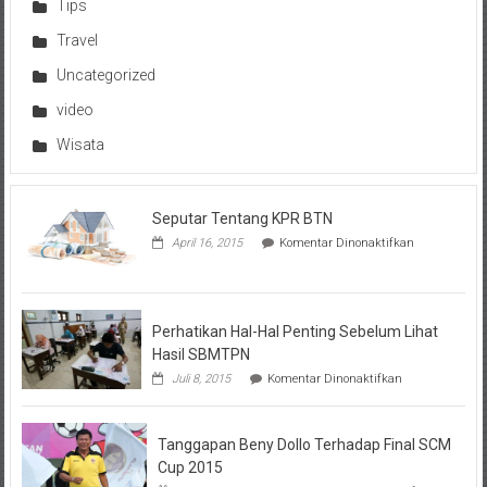
Tips
Travel
Uncategorized
video
Wisata
Seputar Tentang KPR BTN
pada
April 16, 2015
Komentar Dinonaktifkan
Seputar
Tentang
KPR
BTN
Perhatikan Hal-Hal Penting Sebelum Lihat
Hasil SBMTPN
pada
Juli 8, 2015
Komentar Dinonaktifkan
Perhatikan
Hal-
Hal
Tanggapan Beny Dollo Terhadap Final SCM
Penting
Sebelum
Cup 2015
Lihat
pada