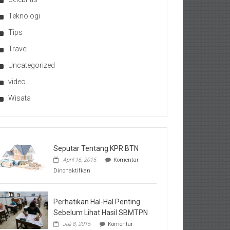
Teknologi
Tips
Travel
Uncategorized
video
Wisata
Seputar Tentang KPR BTN
April 16, 2015
Komentar
pada
Dinonaktifkan
Seputar
Tentang
KPR
BTN
Perhatikan Hal-Hal Penting
Sebelum Lihat Hasil SBMTPN
Juli 8, 2015
Komentar