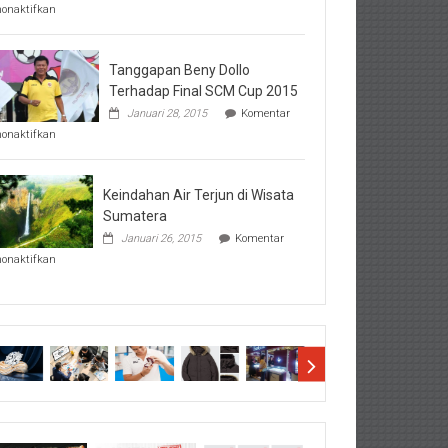
pada
nonaktifkan
Perhatikan
Hal-
Hal
Penting
Tanggapan Beny Dollo
Sebelum
Terhadap Final SCM Cup 2015
Lihat
Januari 28, 2015
Komentar
Hasil
pada
SBMTPN
nonaktifkan
Tanggapan
Beny
Dollo
Terhadap
Keindahan Air Terjun di Wisata
Final
Sumatera
SCM
Januari 26, 2015
Komentar
Cup
pada
2015
nonaktifkan
Keindahan
Air
Terjun
di
Wisata
Sumatera