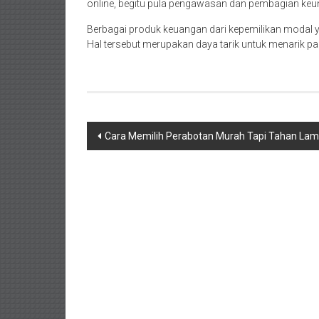
online, begitu pula pengawasan dan pembagian ke
Berbagai produk keuangan dari kepemilikan modal
Hal tersebut merupakan daya tarik untuk menarik par
Navigasi
Cara Memilih Perabotan Murah Tapi Tahan La
pos