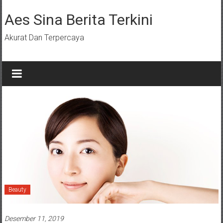
Lompat
ke
Aes Sina Berita Terkini
konten
Akurat Dan Terpercaya
Beauty
Desember 11, 2019