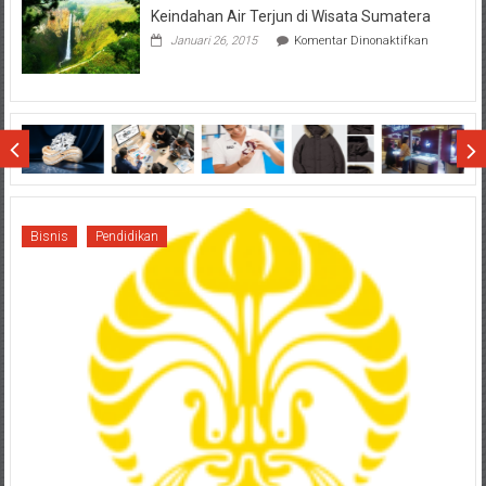
Keindahan Air Terjun di Wisata Sumatera
Terhadap
Final
pada
Januari 26, 2015
Komentar Dinonaktifkan
SCM
Keindahan
Cup
Air
2015
Terjun
di
Wisata
Sumatera
Bisnis
Pendidikan