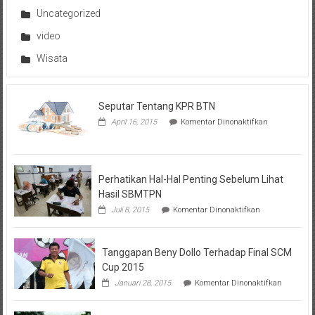
Uncategorized
video
Wisata
Seputar Tentang KPR BTN
pada
April 16, 2015
Komentar Dinonaktifkan
Seputar
Tentang
KPR
BTN
Perhatikan Hal-Hal Penting Sebelum Lihat
Hasil SBMTPN
pada
Juli 8, 2015
Komentar Dinonaktifkan
Perhatikan
Hal-
Hal
Tanggapan Beny Dollo Terhadap Final SCM
Penting
Sebelum
Cup 2015
Lihat
pada
Januari 28, 2015
Komentar Dinonaktifkan
Hasil
Tanggap
SBMTPN
Beny
Dollo