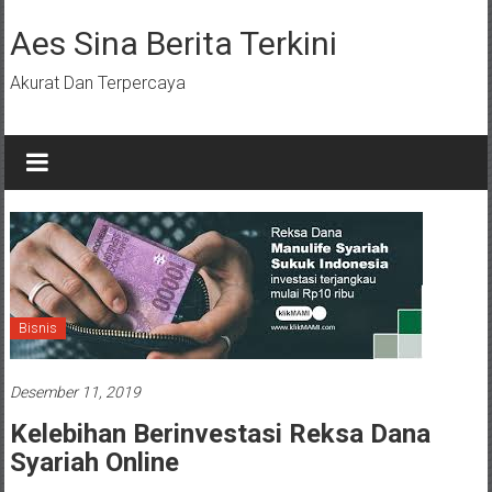
Lompat
ke
Aes Sina Berita Terkini
konten
Akurat Dan Terpercaya
Bisnis
Desember 11, 2019
Kelebihan Berinvestasi Reksa Dana
Syariah Online