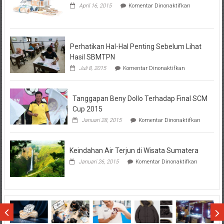
pada
April 16, 2015
Komentar Dinonaktifkan
Seputar
Tentang
KPR
BTN
Perhatikan Hal-Hal Penting Sebelum Lihat
Hasil SBMTPN
pada
Juli 8, 2015
Komentar Dinonaktifkan
Perhatikan
Hal-
Hal
Tanggapan Beny Dollo Terhadap Final SCM
Penting
Sebelum
Cup 2015
Lihat
pada
Januari 28, 2015
Komentar Dinonaktifkan
Hasil
Tanggap
SBMTPN
Beny
Dollo
Keindahan Air Terjun di Wisata Sumatera
Terhadap
Final
pada
Januari 26, 2015
Komentar Dinonaktifkan
SCM
Keindahan
Cup
Air
2015
Terjun
di
Wisata
Sumatera