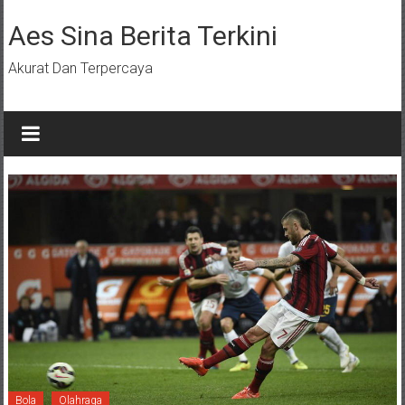
Lompat
ke
Aes Sina Berita Terkini
konten
Akurat Dan Terpercaya
Bola
Olahraga