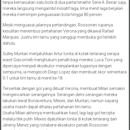
tanpa kemasukan satu bola di dua partai terakhir Serie A. Benar saja,
mereka langsung mengambil inisiatif laga, lima menit laga berjalan
mereka memimpin penguasaan bola hingga 80 persen.
Meski menguasai jalannya pertandingan, Rossoneri rupanya
kesulitan menembus pertahanan Verona yang dikawal Rafael
Marques. Justru tim tamu yang sanggup membuka gol terlebih
dahulu.
Sulley Muntari menjatuhkan Artur Ionita di kotak terlarang seraya
wasit Giacomelli menghukum penalti bagi mereka. Luca Toni yang
dipercaya menjadi eksekutor menjalankan tugasnya dengan
sempurna, ia mengecoh Diego Lopez dan membuat skor sementara
0-1 untuk tim tamu di menit ke-18.
Tersentak dengan gol yang dibuat Verona, membuat Milan semakin
mengencarkan serangannya. Serangan demi serangan mereka
lakukan lewat Bonaventura, Mexes, dan Muntari, namun sayang
usaha masih dapat dihalau pertahanan tim tamu.
Usaha Milan akhirnya membuahkan hasil, lagi-lagi gol tercipta
melalui titik putih. Mexes dijatuhkan Ionita di kotak terlarang dan
Jeremy Menez yang notabene eksekutor penalti Rossoneri