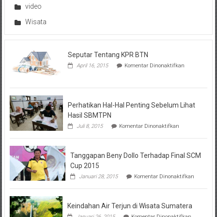
video
Wisata
Seputar Tentang KPR BTN
pada
April 16, 2015
Komentar Dinonaktifkan
Seputar
Tentang
KPR
BTN
Perhatikan Hal-Hal Penting Sebelum Lihat
Hasil SBMTPN
pada
Juli 8, 2015
Komentar Dinonaktifkan
Perhatikan
Hal-
Hal
Tanggapan Beny Dollo Terhadap Final SCM
Penting
Sebelum
Cup 2015
Lihat
pada
Januari 28, 2015
Komentar Dinonaktifkan
Hasil
Tanggap
SBMTPN
Beny
Dollo
Keindahan Air Terjun di Wisata Sumatera
Terhadap
Final
pada
Januari 26, 2015
Komentar Dinonaktifkan