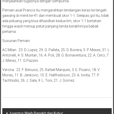
menjalankan tugasnya dengan sempurna.
Pemain asal Prancis itu mengarahkan tendangan keras ke tengah
gawang di menit ke-41 dan membuat skor 1-1. Selepas gol itu, tidak
ada peluang yang bisa dihasilkan kedua tim, skor 1-1 bertahan
hingga wasit meniup peluit panjang tanda berakhirnya babak
pertama.
Susunan Pemain :
AC Milan : 23. D. Lopez, 29. G. Palleta, 25. D. Bonera, 5. P. Mexes, 31. L.
Antonelli, 4. S. Muntari, 16. A. Poli, 28. G. Bonaventura, 22. A. Cerci, 7.
J. Menez, 11. G.Pazzini.
Verona : 22. F. Benussi, 25. Rafael Marques, 3. E. Pisano, 18. V.
Moras, 11. B. Jankovic, 10. E. Hallfredsson, 23. A. Ionita, 77. P.
Tachtsidis, 26. J. Sala, 9. L. Toni, 21. J. Gomez.
Navigasi
Juventus Wajib Bangkit dari Kubur