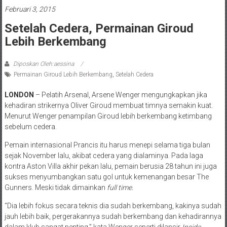
Februari 3, 2015
Setelah Cedera, Permainan Giroud
Lebih Berkembang
Diposkan Oleh:aessina
Permainan Giroud Lebih Berkembang
,
Setelah Cedera
LONDON
– Pelatih Arsenal, Arsene Wenger mengungkapkan jika
kehadiran strikernya Oliver Giroud membuat timnya semakin kuat.
Menurut Wenger penampilan Giroud lebih berkembang ketimbang
sebelum cedera.
Pemain internasional Prancis itu harus menepi selama tiga bulan
sejak November lalu, akibat cedera yang dialaminya. Pada laga
kontra Aston Villa akhir pekan lalu, pemain berusia 28 tahun ini juga
sukses menyumbangkan satu gol untuk kemenangan besar The
Gunners. Meski tidak dimainkan
full time.
“Dia lebih fokus secara teknis dia sudah berkembang, kakinya sudah
jauh lebih baik, pergerakannya sudah berkembang dan kehadirannya
dalam klub sangat penting,” kata Wenger seperti dilansir
Inside-