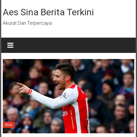
Lompat
ke
Aes Sina Berita Terkini
konten
Akurat Dan Terpercaya
Bola