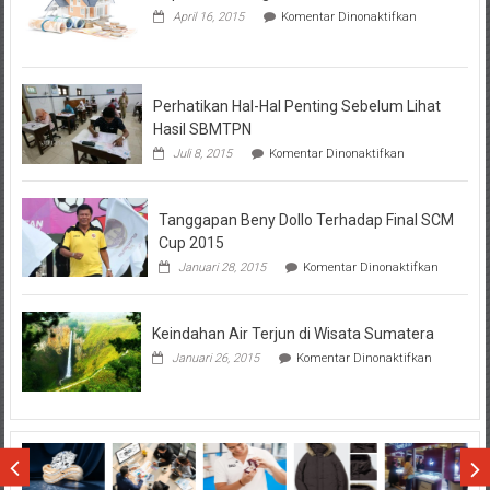
pada
April 16, 2015
Komentar Dinonaktifkan
Seputar
Tentang
KPR
BTN
Perhatikan Hal-Hal Penting Sebelum Lihat
Hasil SBMTPN
pada
Juli 8, 2015
Komentar Dinonaktifkan
Perhatikan
Hal-
Hal
Tanggapan Beny Dollo Terhadap Final SCM
Penting
Sebelum
Cup 2015
Lihat
pada
Januari 28, 2015
Komentar Dinonaktifkan
Hasil
Tanggap
SBMTPN
Beny
Dollo
Keindahan Air Terjun di Wisata Sumatera
Terhadap
Final
pada
Januari 26, 2015
Komentar Dinonaktifkan
SCM
Keindahan
Cup
Air
2015
Terjun
di
Wisata
Sumatera