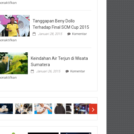
pada
nonaktifkan
Perhatikan
Hal-
Hal
Penting
Tanggapan Beny Dollo
Sebelum
Terhadap Final SCM Cup 2015
Lihat
Januari 28, 2015
Komentar
Hasil
pada
SBMTPN
nonaktifkan
Tanggapan
Beny
Dollo
Terhadap
Keindahan Air Terjun di Wisata
Final
Sumatera
SCM
Januari 26, 2015
Komentar
Cup
pada
2015
nonaktifkan
Keindahan
Air
Terjun
di
Wisata
Sumatera