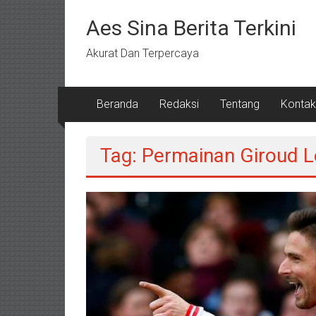
Lompat
ke
Aes Sina Berita Terkini
konten
Akurat Dan Terpercaya
Beranda
Redaksi
Tentang
Kontak
Tag: Permainan Giroud 