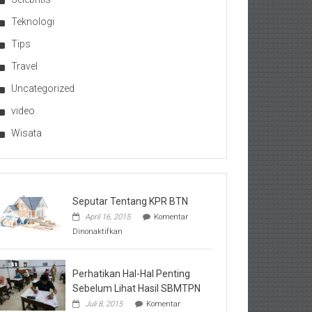
Teknologi
Tips
Travel
Uncategorized
video
Wisata
Seputar Tentang KPR BTN
April 16, 2015
Komentar
pada
Dinonaktifkan
Seputar
Tentang
KPR
BTN
Perhatikan Hal-Hal Penting
Sebelum Lihat Hasil SBMTPN
Juli 8, 2015
Komentar