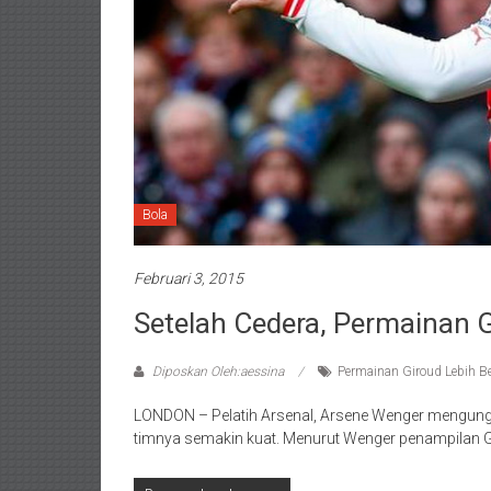
Bola
Februari 3, 2015
Setelah Cedera, Permainan 
Diposkan Oleh:aessina
Permainan Giroud Lebih 
LONDON – Pelatih Arsenal, Arsene Wenger mengungk
timnya semakin kuat. Menurut Wenger penampilan 