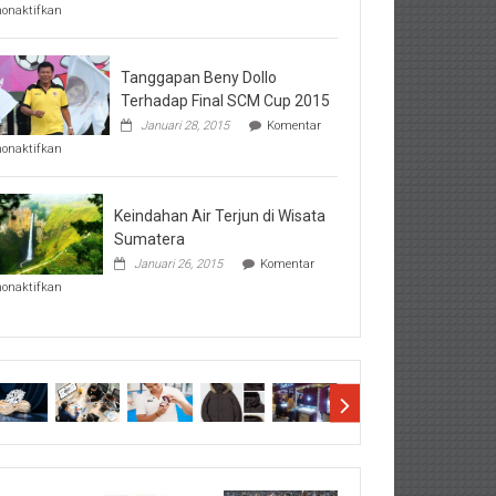
pada
nonaktifkan
Perhatikan
Hal-
Hal
Penting
Tanggapan Beny Dollo
Sebelum
Terhadap Final SCM Cup 2015
Lihat
Januari 28, 2015
Komentar
Hasil
pada
SBMTPN
nonaktifkan
Tanggapan
Beny
Dollo
Terhadap
Keindahan Air Terjun di Wisata
Final
Sumatera
SCM
Januari 26, 2015
Komentar
Cup
pada
2015
nonaktifkan
Keindahan
Air
Terjun
di
Wisata
Sumatera