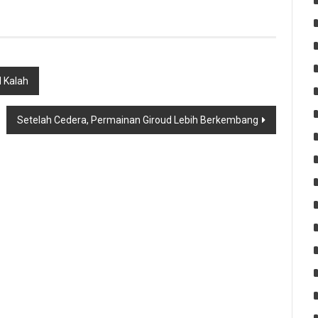
d Kalah
Setelah Cedera, Permainan Giroud Lebih Berkembang