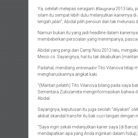
Ya, setelah melepas seragam
Blaugrana
2013 lalu, 
silam itu sempat lebih dulu melanjutkan kariernya 
tengah jalan”, Abidal pilih pensiun dan tak melunasi 
Namun bukan itu yang jadi headline dalam kariernya, 
membeberkan persoalan yang menimpanya, pasca-oper
Abidal yang pergi dari Camp Nou 2013 lalu, mengak
Messi cs. Sayangnya, hal itu tak dikabulkan (mantan
Padahal, mendiang
entrenador
Tito Vilanova tetap m
mengharuskannya angkat kaki.
“(Mantan pelatih) Tito Vilanova bilang pada saya ba
Sementara Zubizarreta menginformasikan bahwa dia
Abidal.
Sayangnya, keputusan itu juga seolah “diiyakan” ol
akibat skandal transfer itu bak cuci tangan denga
“Saya ingin sekali melanjutkan karier saya (di Barca
mendapatkan apa yang Anda inginkan dalam hidup,”