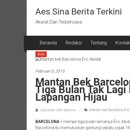
Lompat
ke
Aes Sina Berita Terkini
konten
Akurat Dan Terpercaya
Beranda
Redaksi
Tentang
Kontak
Bola
Februari 3, 2015
Mantan Bek Barcelon
Tiga Bulan Tak Lag
Lapangan Hijau
Diposkan Oleh:aessina
Mantan bek Barcelona Éric
BARCELONA –
Hampir tiga bulan lamanya Éric Abid
Barcelona itu memutuskan gantung sepatu sejak 19 