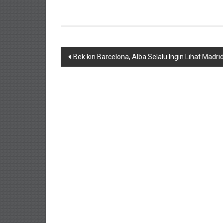
Navigasi
Bek kiri Barcelona, Alba Selalu Ingin Lihat Madri
pos