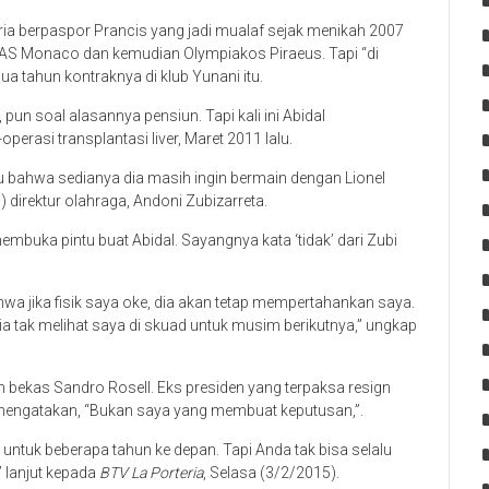
pria berpaspor Prancis yang jadi mualaf sejak menikah 2007
di AS Monaco dan kemudian Olympiakos Piraeus. Tapi “di
dua tahun kontraknya di klub Yunani itu.
pun soal alasannya pensiun. Tapi kali ini Abidal
asi transplantasi liver, Maret 2011 lalu.
u bahwa sedianya dia masih ingin bermain dengan Lionel
) direktur olahraga, Andoni Zubizarreta.
embuka pintu buat Abidal. Sayangnya kata ‘tidak’ dari Zubi
hwa jika fisik saya oke, dia akan tetap mempertahankan saya.
 tak melihat saya di skuad untuk musim berikutnya,” ungkap
eh bekas Sandro Rosell. Eks presiden yang terpaksa resign
n mengatakan, “Bukan saya yang membuat keputusan,”.
) untuk beberapa tahun ke depan. Tapi Anda tak bisa selalu
 lanjut kepada
BTV La Porteria
, Selasa (3/2/2015).