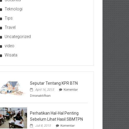
Teknologi
Tips
Travel
Uncategorized
video
Wisata
Seputar Tentang KPR BTN
April 16, 2015
Komentar
pada
Dinonaktifkan
Seputar
Tentang
KPR
BTN
Perhatikan Hal-Hal Penting
Sebelum Lihat Hasil SBMTPN
Juli 8, 2015
Komentar