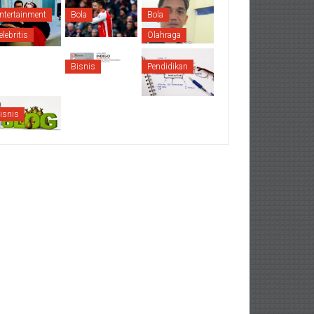
ntertainment
Bola
Bola
elebritis
Olahraga
Bisnis
Pendidikan
isnis