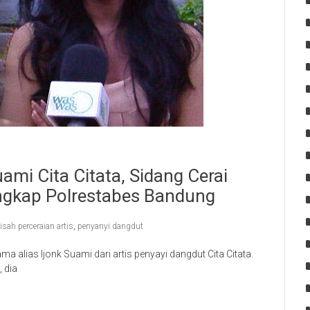
ami Cita Citata, Sidang Cerai
angkap Polrestabes Bandung
isah perceraian artis
,
penyanyi dangdut
 alias Ijonk Suami dari artis penyayi dangdut Cita Citata.
 dia