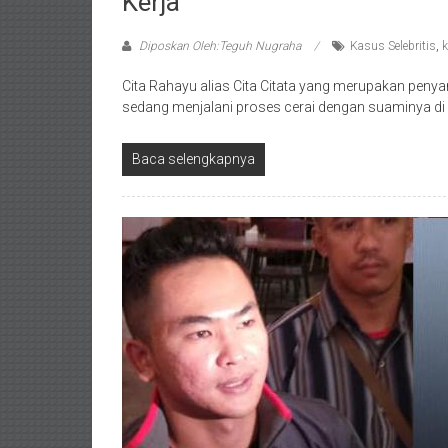
Kerja
Diposkan Oleh:Teguh Nugraha
Kasus Selebritis
,
k
Cita Rahayu alias Cita Citata yang merupakan penyan
sedang menjalani proses cerai dengan suaminya di
Baca selengkapnya