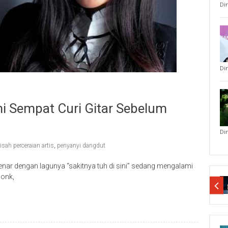
Di
Di
mi Sempat Curi Gitar Sebelum
Di
isah perceraian artis
,
penyanyi dangdut
enar dengan lagunya “sakitnya tuh di sini” sedang mengalami
jonk,