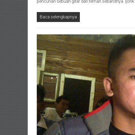
pencurian sebuah gitar dari teman sebandnya. Ijonk
Baca selengkapnya