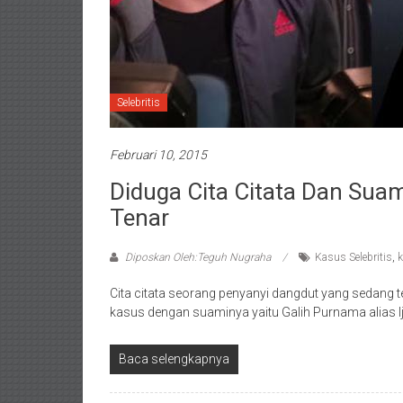
Selebritis
Februari 10, 2015
Diduga Cita Citata Dan Sua
Tenar
Diposkan Oleh:Teguh Nugraha
Kasus Selebritis
,
k
Cita citata seorang penyanyi dangdut yang sedang t
kasus dengan suaminya yaitu Galih Purnama alias I
Baca selengkapnya