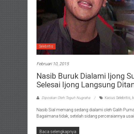
Selebritis
Februari 10, 2015
Nasib Buruk Dialami Ijong Su
Selesai Ijong Langsung Dit
Diposkan Oleh:Teguh Nugraha
Kasus Selebritis
,
k
Nasib Sial memang sedang dialami oleh Galih Purnama
Bagaimana tidak, setelah sidang perceraiannya usai,
Baca selengkapnya