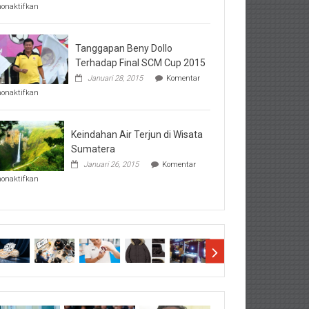
pada
nonaktifkan
Perhatikan
Hal-
Hal
Penting
Tanggapan Beny Dollo
Sebelum
Terhadap Final SCM Cup 2015
Lihat
Januari 28, 2015
Komentar
Hasil
pada
SBMTPN
nonaktifkan
Tanggapan
Beny
Dollo
Terhadap
Keindahan Air Terjun di Wisata
Final
Sumatera
SCM
Januari 26, 2015
Komentar
Cup
pada
2015
nonaktifkan
Keindahan
Air
Terjun
di
Wisata
Sumatera