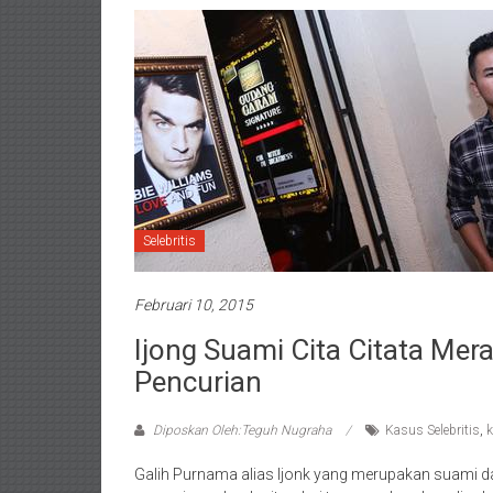
Selebritis
Februari 10, 2015
Ijong Suami Cita Citata Mer
Pencurian
Diposkan Oleh:Teguh Nugraha
Kasus Selebritis
,
k
Galih Purnama alias Ijonk yang merupakan suami dar