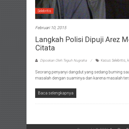
Selebritis
Februari 10, 2015
Langkah Polisi Dipuji Arez
Citata
Diposkan Oleh:Teguh Nugraha
Kasus Selebritis
,
k
Seorang penyanyi dangdut yang sedang buming saat 
masalah dengan suaminya dan karena masalah ter
Baca selengkapnya