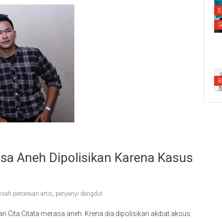
E
S
B
asa Aneh Dipolisikan Karena Kasus
isah perceraian artis
,
penyanyi dangdut
i Cita Citata merasa aneh. Krena dia dipolisikan akibat aksus