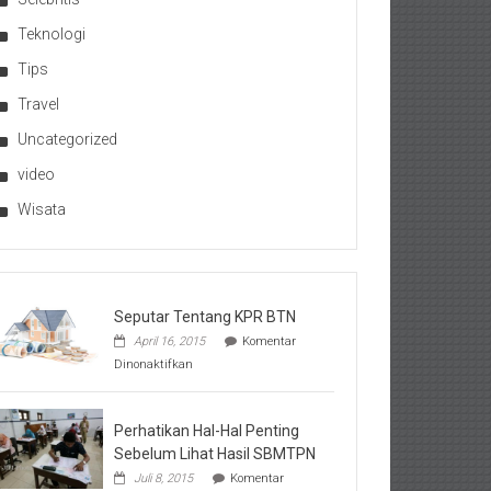
Teknologi
Tips
Travel
Uncategorized
video
Wisata
Seputar Tentang KPR BTN
April 16, 2015
Komentar
pada
Dinonaktifkan
Seputar
Tentang
KPR
BTN
Perhatikan Hal-Hal Penting
Sebelum Lihat Hasil SBMTPN
Juli 8, 2015
Komentar