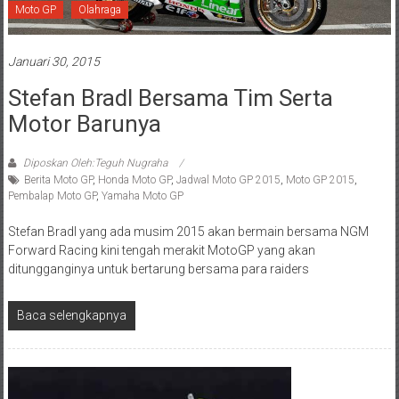
Moto GP
Olahraga
Januari 30, 2015
Stefan Bradl Bersama Tim Serta
Motor Barunya
Diposkan Oleh:Teguh Nugraha
Berita Moto GP
,
Honda Moto GP
,
Jadwal Moto GP 2015
,
Moto GP 2015
,
Pembalap Moto GP
,
Yamaha Moto GP
Stefan Bradl yang ada musim 2015 akan bermain bersama NGM
Forward Racing kini tengah merakit MotoGP yang akan
ditungganginya untuk bertarung bersama para raiders
Baca selengkapnya