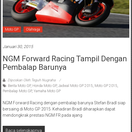
Moto GP
Olahraga
Januari 30, 2015
NGM Forward Racing Tampil Dengan
Pembalap Barunya
Diposkan Oleh:Teguh Nugraha
Berita Moto GP
,
Honda Moto GP
,
Jadwal Moto GP 2015
,
Moto GP 2015
,
Pembalap Moto GP
,
Yamaha Moto GP
NGM Forward Racing dengan pembalap barunya Stefan Bradl siap
bersaing di Moto GP 2015. Kehadiran Bradl diharapkan dapat
mendongkrak prestasi NGM FR pada ajang
Baca selengkapnya