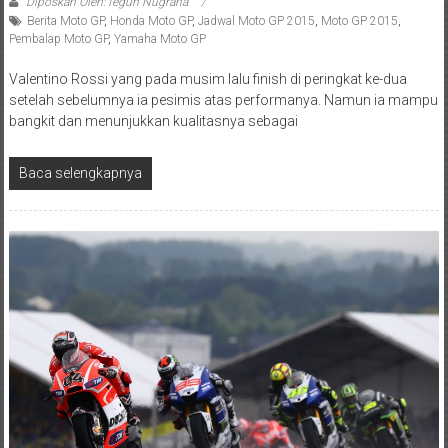
Diposkan Oleh:Teguh Nugraha
Berita Moto GP
,
Honda Moto GP
,
Jadwal Moto GP 2015
,
Moto GP 2015
,
Pembalap Moto GP
,
Yamaha Moto GP
Valentino Rossi yang pada musim lalu finish di peringkat ke-dua
setelah sebelumnya ia pesimis atas performanya. Namun ia mampu
bangkit dan menunjukkan kualitasnya sebagai
Baca selengkapnya