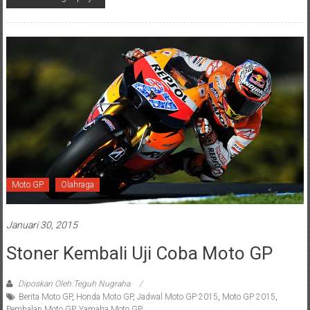
Moto GP
Olahraga
Januari 30, 2015
Stoner Kembali Uji Coba Moto GP
Diposkan Oleh:Teguh Nugraha
Berita Moto GP
,
Honda Moto GP
,
Jadwal Moto GP 2015
,
Moto GP 2015
,
Pembalap Moto GP
,
Yamaha Moto GP