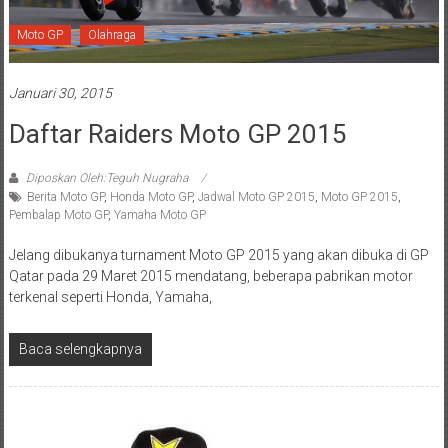
Moto GP
Olahraga
Januari 30, 2015
Daftar Raiders Moto GP 2015
Diposkan Oleh:Teguh Nugraha
Berita Moto GP
,
Honda Moto GP
,
Jadwal Moto GP 2015
,
Moto GP 2015
,
Pembalap Moto GP
,
Yamaha Moto GP
Jelang dibukanya turnament Moto GP 2015 yang akan dibuka di GP
Qatar pada 29 Maret 2015 mendatang, beberapa pabrikan motor
terkenal seperti Honda, Yamaha,
Baca selengkapnya