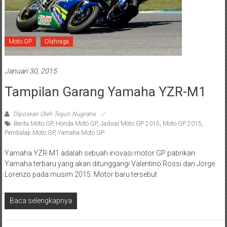
Moto GP
Olahraga
Januari 30, 2015
Tampilan Garang Yamaha YZR-M1
Diposkan Oleh:Teguh Nugraha
Berita Moto GP
,
Honda Moto GP
,
Jadwal Moto GP 2015
,
Moto GP 2015
,
Pembalap Moto GP
,
Yamaha Moto GP
Yamaha YZR-M1 adalah sebuah inovasi motor GP pabrikan
Yamaha terbaru yang akan ditunggangi Valentino Rossi dan Jorge
Lorenzo pada musim 2015. Motor baru tersebut
Baca selengkapnya