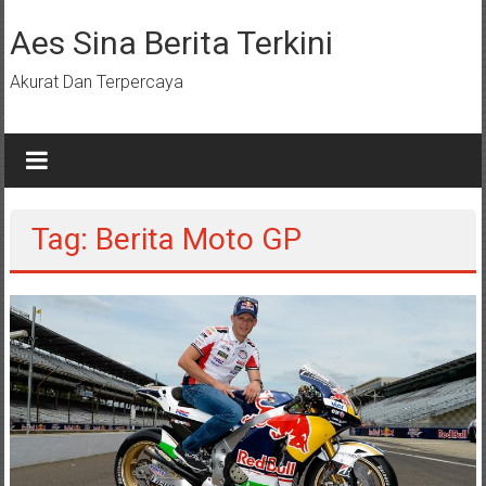
Lompat
ke
Aes Sina Berita Terkini
konten
Akurat Dan Terpercaya
Tag: Berita Moto GP