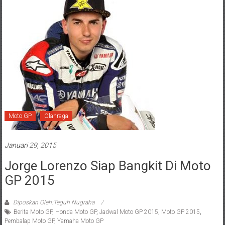
Moto GP
Olahraga
Januari 29, 2015
Jorge Lorenzo Siap Bangkit Di Moto
GP 2015
Diposkan Oleh:Teguh Nugraha
Berita Moto GP
,
Honda Moto GP
,
Jadwal Moto GP 2015
,
Moto GP 2015
,
Pembalap Moto GP
,
Yamaha Moto GP