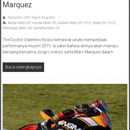
Marquez
Diposkan Oleh:Teguh Nugraha
Berita Moto GP
,
Honda Moto GP
,
Jadwal Moto GP 2015
,
Moto GP 2015
,
Pembalap Moto GP
,
Yamaha Moto GP
The Doctor Valentino Rossi berhasrat unutk memperbaiki
performanya musim 2015. Ia yakin bahwa dirinya akan mampu
bersaing bersama Jorge Lorenzo serta Marc Marquez dalam
Baca selengkapnya