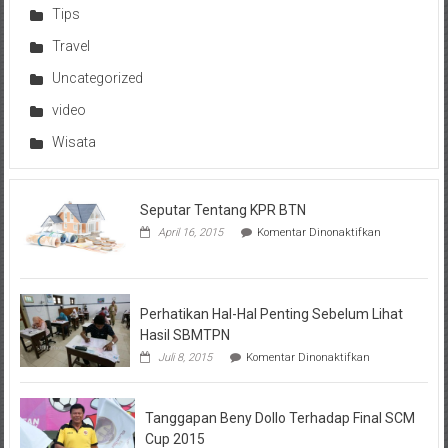
Tips
Travel
Uncategorized
video
Wisata
Seputar Tentang KPR BTN
pada
April 16, 2015
Komentar Dinonaktifkan
Seputar
Tentang
KPR
BTN
Perhatikan Hal-Hal Penting Sebelum Lihat
Hasil SBMTPN
pada
Juli 8, 2015
Komentar Dinonaktifkan
Perhatikan
Hal-
Hal
Tanggapan Beny Dollo Terhadap Final SCM
Penting
Sebelum
Cup 2015