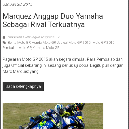
Januari 30, 2015
Marquez Anggap Duo Yamaha
Sebagai Rival Terkuatnya
Diposkan Oleh:Teguh Nugraha
Berita Moto GP
,
Honda Moto GP
,
Jadwal Moto GP 2015
,
Moto GP 2015
,
Pembalap Moto GP
,
Yamaha Moto GP
Pagelaran Moto GP 2015 akan segera dimulai. Para Pembalap dan
juga Official sekarang ini sedang serius uji coba. Begitu pun dengan
Marc Marquez yang
Baca selengkapnya