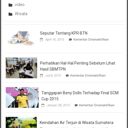
video
Wisata
Seputar Tentang KPR BTN
pada
April 16, 2015
Komentar Dinonaktifkan
Seputar
Tentang
KPR
BTN
Perhatikan Hal-Hal Penting Sebelum Lihat
Hasil SBMTPN
pada
Juli 8, 2015
Komentar Dinonaktifkan
Perhatikan
Hal-
Hal
Tanggapan Beny Dollo Terhadap Final SCM
Penting
Sebelum
Cup 2015
Lihat
pada
Januari 28, 2015
Komentar Dinonaktifkan
Hasil
Tanggap
SBMTPN
Beny
Dollo
Keindahan Air Terjun di Wisata Sumatera
Terhadap
Final
pada