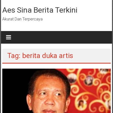
Lompat
ke
Aes Sina Berita Terkini
konten
Akurat Dan Terpercaya
Tag: berita duka artis