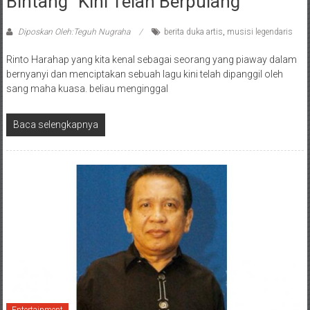
Bintang” Kini Telah Berpulang
Diposkan Oleh:Teguh Nugraha
berita duka artis
,
musisi legendaris
Rinto Harahap yang kita kenal sebagai seorang yang piaway dalam
bernyanyi dan menciptakan sebuah lagu kini telah dipanggil oleh
sang maha kuasa. beliau menginggal
Baca selengkapnya