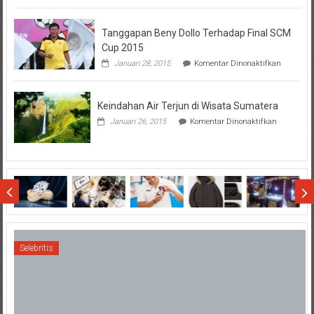
Hal-
Hal
Tanggapan Beny Dollo Terhadap Final SCM
Penting
Sebelum
Cup 2015
Lihat
pada
Januari 28, 2015
Komentar Dinonaktifkan
Hasil
Tanggap
SBMTPN
Beny
Dollo
Keindahan Air Terjun di Wisata Sumatera
Terhadap
Final
pada
Januari 26, 2015
Komentar Dinonaktifkan
SCM
Keindahan
Cup
Air
2015
Terjun
di
Wisata
Sumatera
Selebritis