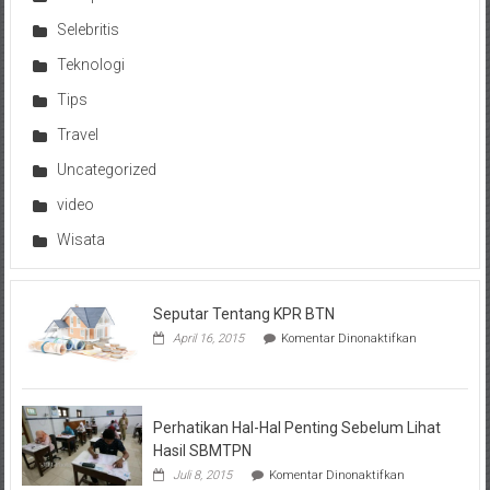
Selebritis
Teknologi
Tips
Travel
Uncategorized
video
Wisata
Seputar Tentang KPR BTN
pada
April 16, 2015
Komentar Dinonaktifkan
Seputar
Tentang
KPR
BTN
Perhatikan Hal-Hal Penting Sebelum Lihat
Hasil SBMTPN
pada
Juli 8, 2015
Komentar Dinonaktifkan
Perhatikan