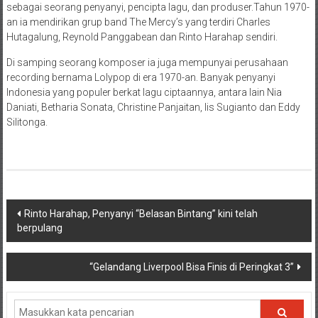
sebagai seorang penyanyi, pencipta lagu, dan produser.Tahun 1970-
an ia mendirikan grup band The Mercy’s yang terdiri Charles
Hutagalung, Reynold Panggabean dan Rinto Harahap sendiri.
Di samping seorang komposer ia juga mempunyai perusahaan
recording bernama Lolypop di era 1970-an. Banyak penyanyi
Indonesia yang populer berkat lagu ciptaannya, antara lain Nia
Daniati, Betharia Sonata, Christine Panjaitan, Iis Sugianto dan Eddy
Silitonga.
Navigasi
Rinto Harahap, Penyanyi “Belasan Bintang” kini telah
berpulang
pos
“Gelandang Liverpool Bisa Finis di Peringkat 3”