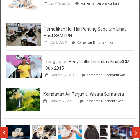
pada
April 16, 2015
Komentar Dinonaktifkan
Seputar
Tentang
KPR
BTN
Perhatikan Hal-Hal Penting Sebelum Lihat
Hasil SBMTPN
pada
Juli 8, 2015
Komentar Dinonaktifkan
Perhatikan
Hal-
Hal
Tanggapan Beny Dollo Terhadap Final SCM
Penting
Sebelum
Cup 2015
Lihat
pada
Januari 28, 2015
Komentar Dinonaktifkan
Hasil
Tanggap
SBMTPN
Beny
Dollo
Keindahan Air Terjun di Wisata Sumatera
Terhadap
Final
pada
Januari 26, 2015
Komentar Dinonaktifkan
SCM
Keindahan
Cup
Air
2015
Terjun
di
Wisata
Sumatera