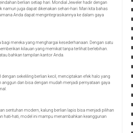
ndahan berlian setiap hari. Mondial Jeweler hadir dengan
ik namun juga dapat dikenakan sehari-hari. Mari kita bahas
bagaimana Anda dapat mengintegrasikannya ke dalam gaya
rna bagi mereka yang menghargai kesederhanaan. Dengan satu
memberikan kilauan yang memikat tanpa terlihat berlebihan.
atau bahkan tampilan kantor Anda.
dengan sekeliling berlian kecil, menciptakan efek halo yang
n anggun dan bisa dengan mudah menjadi pernyataan gaya
mal.
an sentuhan modern, kalung berlian lapis bisa menjadi pilihan
engan hati-hati, model ini mampu menambahkan keanggunan