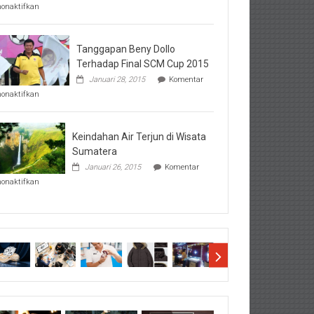
pada
nonaktifkan
Perhatikan
Hal-
Hal
Penting
Tanggapan Beny Dollo
Sebelum
Terhadap Final SCM Cup 2015
Lihat
Januari 28, 2015
Komentar
Hasil
pada
SBMTPN
nonaktifkan
Tanggapan
Beny
Dollo
Terhadap
Keindahan Air Terjun di Wisata
Final
Sumatera
SCM
Januari 26, 2015
Komentar
Cup
pada
2015
nonaktifkan
Keindahan
Air
Terjun
di
Wisata
Sumatera