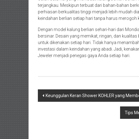
terjangkau. Meskipun terbuat dari bahan-bahan ber
perhiasan berkualitas tinggi menjadi lebih mudah d
keindahan berlian setiap hari tanpa harus merogoh k
Dengan model kalung berlian sehari-hari dari Mondi
bersinar. Desain yang memikat, ringan, dan kualita
untuk dikenakan setiap hari. Tidak hanya menambah 
investasi dalam keindahan yang abadi. Jadi, kenakan
Jeweler menjadi penegas gaya Anda setiap hari.
Navigasi
Keunggulan Keran Shower KOHLER yang Memb
pos
Tips M