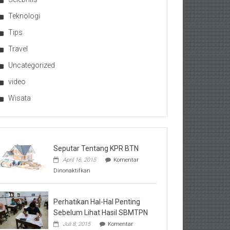
Teknologi
Tips
Travel
Uncategorized
video
Wisata
Seputar Tentang KPR BTN
April 16, 2015
Komentar
pada
Dinonaktifkan
Seputar
Tentang
KPR
BTN
Perhatikan Hal-Hal Penting
Sebelum Lihat Hasil SBMTPN
Juli 8, 2015
Komentar