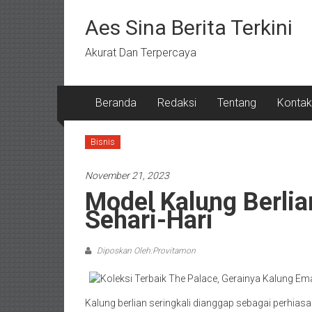
Lompat
ke
Aes Sina Berita Terkini
konten
Akurat Dan Terpercaya
Beranda
Redaksi
Tentang
Kontak
Bisnis
November 21, 2023
Model Kalung Berlia
Sehari-Hari
Diposkan Oleh:Provitamon
Kalung berlian seringkali dianggap sebagai perhias