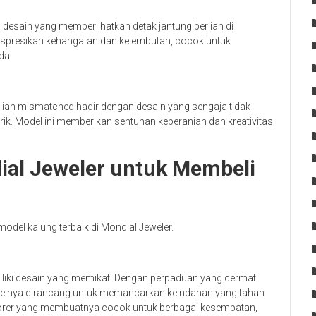
esain yang memperlihatkan detak jantung berlian di
spresikan kehangatan dan kelembutan, cocok untuk
da.
lian mismatched hadir dengan desain yang sengaja tidak
ik. Model ini memberikan sentuhan keberanian dan kreativitas
al Jeweler untuk Membeli
el kalung terbaik di Mondial Jeweler.
miliki desain yang memikat. Dengan perpaduan yang cermat
delnya dirancang untuk memancarkan keindahan yang tahan
porer yang membuatnya cocok untuk berbagai kesempatan,