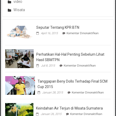
video
Wisata
Seputar Tentang KPR BTN
pada
April 16, 2015
Komentar Dinonaktifkan
Seputar
Tentang
KPR
BTN
Perhatikan Hal-Hal Penting Sebelum Lihat
Hasil SBMTPN
pada
Juli 8, 2015
Komentar Dinonaktifkan
Perhatikan
Hal-
Hal
Tanggapan Beny Dollo Terhadap Final SCM
Penting
Sebelum
Cup 2015
Lihat
pada
Januari 28, 2015
Komentar Dinonaktifkan
Hasil
Tanggap
SBMTPN
Beny
Dollo
Keindahan Air Terjun di Wisata Sumatera
Terhadap
Final
pada
Januari 26, 2015
Komentar Dinonaktifkan