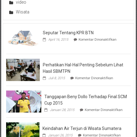
video
Wisata
Seputar Tentang KPR BTN
pada
April 16, 2015
Komentar Dinonaktifkan
Seputar
Tentang
KPR
BTN
Perhatikan Hal-Hal Penting Sebelum Lihat
Hasil SBMTPN
pada
Juli 8, 2015
Komentar Dinonaktifkan
Perhatikan
Hal-
Hal
Tanggapan Beny Dollo Terhadap Final SCM
Penting
Sebelum
Cup 2015
Lihat
pada
Januari 28, 2015
Komentar Dinonaktifkan
Hasil
Tanggap
SBMTPN
Beny
Dollo
Keindahan Air Terjun di Wisata Sumatera
Terhadap
Final
pada
Januari 26, 2015
Komentar Dinonaktifkan