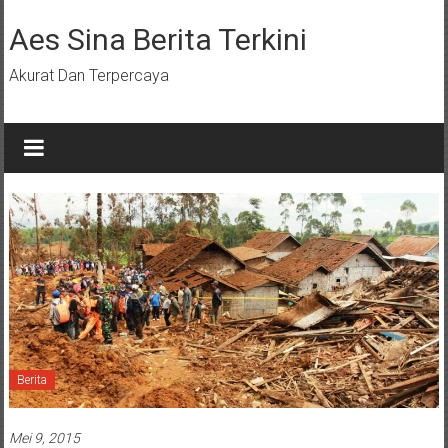
Lompat
ke
Aes Sina Berita Terkini
konten
Akurat Dan Terpercaya
Berita
Mei 9, 2015