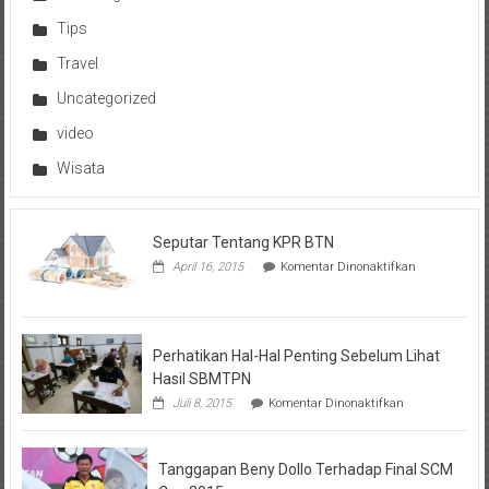
Tips
Travel
Uncategorized
video
Wisata
Seputar Tentang KPR BTN
pada
April 16, 2015
Komentar Dinonaktifkan
Seputar
Tentang
KPR
BTN
Perhatikan Hal-Hal Penting Sebelum Lihat
Hasil SBMTPN
pada
Juli 8, 2015
Komentar Dinonaktifkan
Perhatikan
Hal-
Hal
Tanggapan Beny Dollo Terhadap Final SCM
Penting
Sebelum