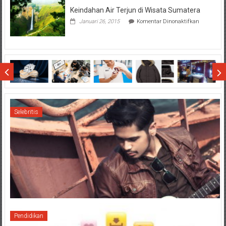
Dollo
Keindahan Air Terjun di Wisata Sumatera
Terhadap
Final
pada
Januari 26, 2015
Komentar Dinonaktifkan
SCM
Keindahan
Cup
Air
2015
Terjun
di
Wisata
Sumatera
Selebritis
Pendidikan