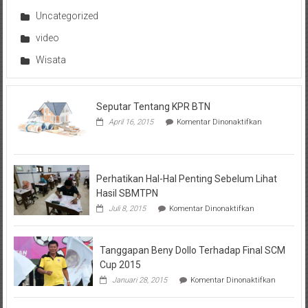
Uncategorized
video
Wisata
Seputar Tentang KPR BTN
pada
April 16, 2015
Komentar Dinonaktifkan
Seputar
Tentang
KPR
BTN
Perhatikan Hal-Hal Penting Sebelum Lihat
Hasil SBMTPN
pada
Juli 8, 2015
Komentar Dinonaktifkan
Perhatikan
Hal-
Hal
Tanggapan Beny Dollo Terhadap Final SCM
Penting
Sebelum
Cup 2015
Lihat
pada
Januari 28, 2015
Komentar Dinonaktifkan
Hasil
Tanggap
SBMTPN
Beny