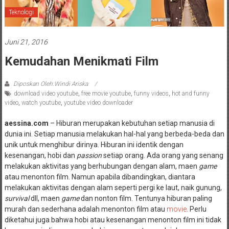
Teknologi
Juni 21, 2016
Kemudahan Menikmati Film
Diposkan Oleh:Windi Ariska
download video youtube
,
free movie youtube
,
funny videos
,
hot and funny
video
,
watch youtube
,
youtube video downloader
aessina.com
– Hiburan merupakan kebutuhan setiap manusia di
dunia ini. Setiap manusia melakukan hal-hal yang berbeda-beda dan
unik untuk menghibur dirinya. Hiburan ini identik dengan
kesenangan, hobi dan
passion
setiap orang. Ada orang yang senang
melakukan aktivitas yang berhubungan dengan alam, maen
game
atau menonton film. Namun apabila dibandingkan, diantara
melakukan aktivitas dengan alam seperti pergi ke laut, naik gunung,
survival
dll, maen
game
dan nonton film. Tentunya hiburan paling
murah dan sederhana adalah menonton film atau
movie
. Perlu
diketahui juga bahwa hobi atau kesenangan menonton film ini tidak