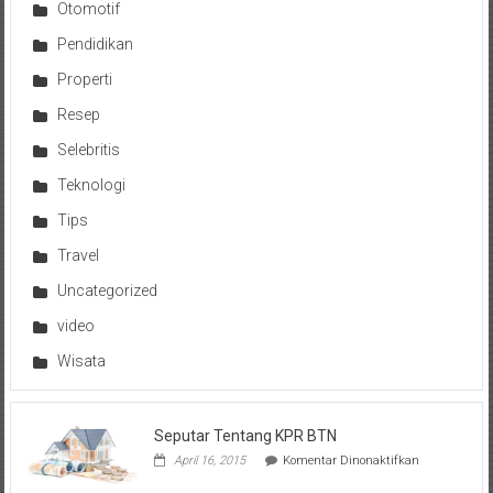
Otomotif
Pendidikan
Properti
Resep
Selebritis
Teknologi
Tips
Travel
Uncategorized
video
Wisata
Seputar Tentang KPR BTN
pada
April 16, 2015
Komentar Dinonaktifkan
Seputar
Tentang