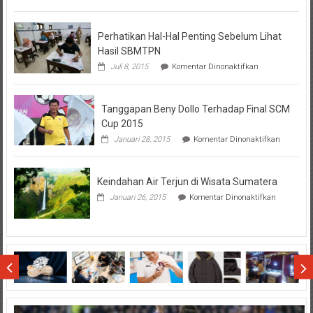
KPR
BTN
Perhatikan Hal-Hal Penting Sebelum Lihat
Hasil SBMTPN
pada
Juli 8, 2015
Komentar Dinonaktifkan
Perhatikan
Hal-
Hal
Tanggapan Beny Dollo Terhadap Final SCM
Penting
Sebelum
Cup 2015
Lihat
pada
Januari 28, 2015
Komentar Dinonaktifkan
Hasil
Tanggap
SBMTPN
Beny
Dollo
Keindahan Air Terjun di Wisata Sumatera
Terhadap
Final
pada
Januari 26, 2015
Komentar Dinonaktifkan
SCM
Keindahan
Cup
Air
2015
Terjun
di
Wisata
Sumatera