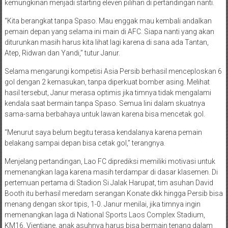
kemungkinan menjadi starting eleven pilihan di pertandingan nanti.
“Kita berangkat tanpa Spaso. Mau enggak mau kembali andalkan
pemain depan yang selama ini main di AFC. Siapa nanti yang akan
diturunkan masih harus kita lihat lagi karena di sana ada Tantan,
Atep, Ridwan dan Yandi,” tutur Janur.
Selama mengarungi kompetisi Asia Persib berhasil menceploskan 6
gol dengan 2 kemasukan, tanpa diperkuat bomber asing. Melihat
hasil tersebut, Janur merasa optimis jika timnya tidak mengalami
kendala saat bermain tanpa Spaso. Semua lini dalam skuatnya
sama-sama berbahaya untuk lawan karena bisa mencetak gol.
“Menurut saya belum begitu terasa kendalanya karena pemain
belakang sampai depan bisa cetak gol,” terangnya.
Menjelang pertandingan, Lao FC diprediksi memiliki motivasi untuk
memenangkan laga karena masih terdampar di dasar klasemen. Di
pertemuan pertama di Stadion Si Jalak Harupat, tim asuhan David
Booth itu berhasil meredam serangan Konate dkk hingga Persib bisa
menang dengan skor tipis, 1-0. Janur menilai, jika timnya ingin
memenangkan laga di National Sports Laos Complex Stadium,
KM16, Vientiane, anak asuhnya harus bisa bermain tenang dalam