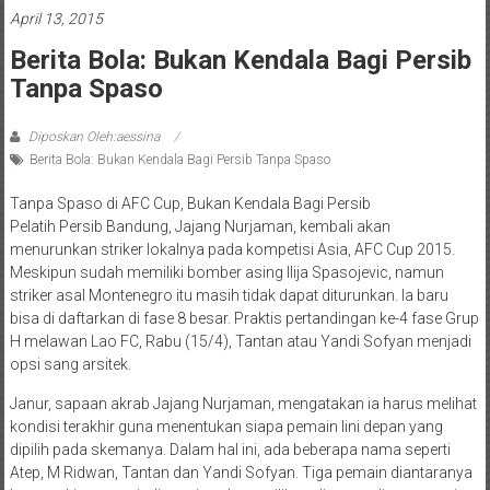
April 13, 2015
Berita Bola: Bukan Kendala Bagi Persib
Tanpa Spaso
Diposkan Oleh:aessina
Berita Bola: Bukan Kendala Bagi Persib Tanpa Spaso
Tanpa Spaso di AFC Cup, Bukan Kendala Bagi Persib
Pelatih Persib Bandung, Jajang Nurjaman, kembali akan
menurunkan striker lokalnya pada kompetisi Asia, AFC Cup 2015.
Meskipun sudah memiliki bomber asing Ilija Spasojevic, namun
striker asal Montenegro itu masih tidak dapat diturunkan. Ia baru
bisa di daftarkan di fase 8 besar. Praktis pertandingan ke-4 fase Grup
H melawan Lao FC, Rabu (15/4), Tantan atau Yandi Sofyan menjadi
opsi sang arsitek.
Janur, sapaan akrab Jajang Nurjaman, mengatakan ia harus melihat
kondisi terakhir guna menentukan siapa pemain lini depan yang
dipilih pada skemanya. Dalam hal ini, ada beberapa nama seperti
Atep, M Ridwan, Tantan dan Yandi Sofyan. Tiga pemain diantaranya