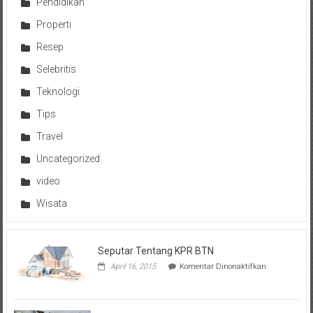
Pendidikan
Properti
Resep
Selebritis
Teknologi
Tips
Travel
Uncategorized
video
Wisata
Seputar Tentang KPR BTN
pada
April 16, 2015
Komentar Dinonaktifkan
Seputar
Tentang
KPR
BTN