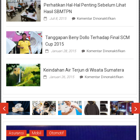
Perhatikan Hal-Hal Penting Sebelum Lihat
Hasil SBMTPN
pada
Juli 8, 2015
Komentar Dinonaktifkan
Perhatikan
Hal-
Hal
Tanggapan Beny Dollo Terhadap Final SCM
Penting
Sebelum
Cup 2015
Lihat
pada
Januari 28, 2015
Komentar Dinonaktifkan
Hasil
Tanggap
SBMTPN
Beny
Dollo
Keindahan Air Terjun di Wisata Sumatera
Terhadap
Final
pada
Januari 26, 2015
Komentar Dinonaktifkan
SCM
Keindahan
Cup
Air
2015
Terjun
di
Wisata
Sumatera
Asuransi
Mobil
Otomotif