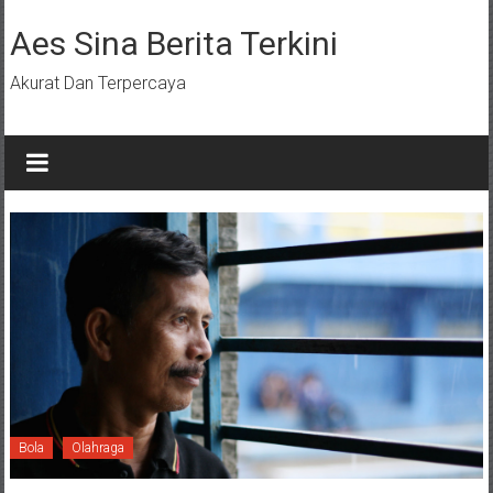
Lompat
ke
Aes Sina Berita Terkini
konten
Akurat Dan Terpercaya
Bola
Olahraga