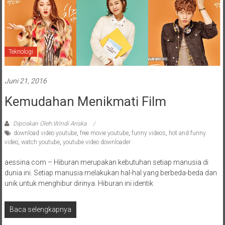
Teknologi
Juni 21, 2016
Kemudahan Menikmati Film
Diposkan Oleh:Windi Ariska
download video youtube
,
free movie youtube
,
funny videos
,
hot and funny
video
,
watch youtube
,
youtube video downloader
aessina.com – Hiburan merupakan kebutuhan setiap manusia di
dunia ini. Setiap manusia melakukan hal-hal yang berbeda-beda dan
unik untuk menghibur dirinya. Hiburan ini identik
Baca selengkapnya