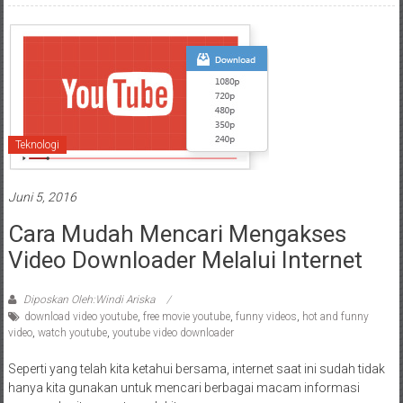
Teknologi
Juni 5, 2016
Cara Mudah Mencari Mengakses
Video Downloader Melalui Internet
Diposkan Oleh:Windi Ariska
download video youtube
,
free movie youtube
,
funny videos
,
hot and funny
video
,
watch youtube
,
youtube video downloader
Seperti yang telah kita ketahui bersama, internet saat ini sudah tidak
hanya kita gunakan untuk mencari berbagai macam informasi