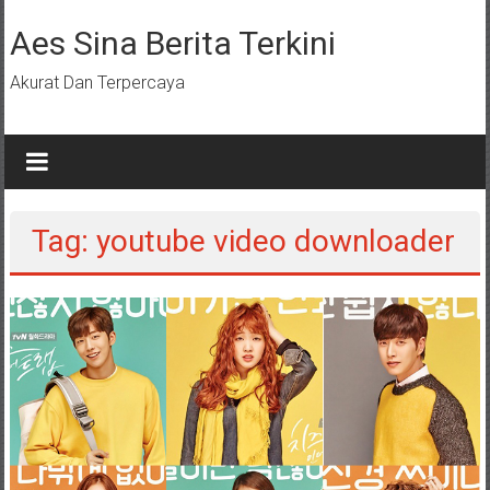
Lompat
ke
Aes Sina Berita Terkini
konten
Akurat Dan Terpercaya
Tag: youtube video downloader