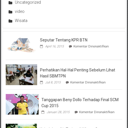
Uncategorized
video
Wisata
Seputar Tentang KPR BTN
pada
April 16, 2015
Komentar Dinonaktifkan
Seputar
Tentang
KPR
BTN
Perhatikan Hal-Hal Penting Sebelum Lihat
Hasil SBMTPN
pada
Juli 8, 2015
Komentar Dinonaktifkan
Perhatikan
Hal-
Hal
Tanggapan Beny Dollo Terhadap Final SCM
Penting
Sebelum
Cup 2015
Lihat
pada
Januari 28, 2015
Komentar Dinonaktifkan
Hasil
Tanggap
SBMTPN
Beny
Dollo