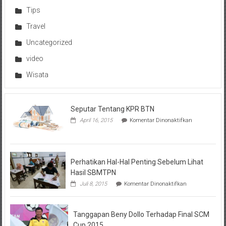
Tips
Travel
Uncategorized
video
Wisata
Seputar Tentang KPR BTN
pada
April 16, 2015
Komentar Dinonaktifkan
Seputar
Tentang
KPR
BTN
Perhatikan Hal-Hal Penting Sebelum Lihat
Hasil SBMTPN
pada
Juli 8, 2015
Komentar Dinonaktifkan
Perhatikan
Hal-
Hal
Tanggapan Beny Dollo Terhadap Final SCM
Penting
Sebelum
Cup 2015