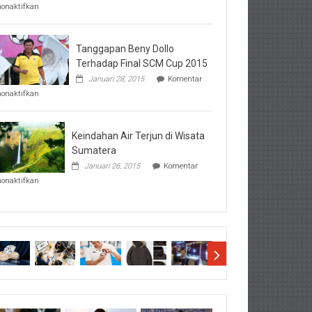
pada
nonaktifkan
Perhatikan
Hal-
Hal
Penting
Tanggapan Beny Dollo
Sebelum
Terhadap Final SCM Cup 2015
Lihat
Januari 28, 2015
Komentar
Hasil
pada
SBMTPN
nonaktifkan
Tanggapan
Beny
Dollo
Terhadap
Keindahan Air Terjun di Wisata
Final
Sumatera
SCM
Januari 26, 2015
Komentar
Cup
pada
2015
nonaktifkan
Keindahan
Air
Terjun
di
Wisata
Sumatera