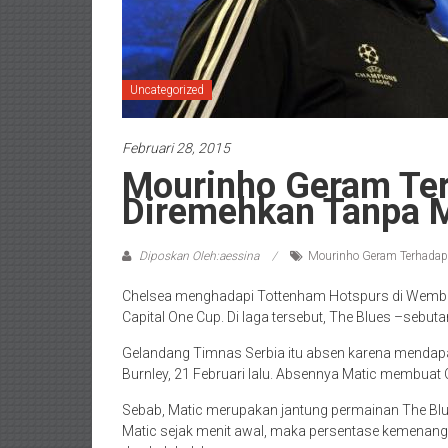
Uncategorized
Februari 28, 2015
Mourinho Geram Te
Diremehkan Tanpa M
Diposkan Oleh:aessina
Mourinho Geram Terhadap
Chelsea menghadapi Tottenham Hotspurs di Wemble
Capital One Cup. Di laga tersebut, The Blues –sebut
Gelandang Timnas Serbia itu absen karena mendap
Burnley, 21 Februari lalu. Absennya Matic membuat
Sebab, Matic merupakan jantung permainan The Blue
Matic sejak menit awal, maka persentase kemenanga