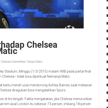
rhadap Chelsea
atic
 Chelsea Diremehkan Tanpa Matic
y Stadium, Minggu (1/3/2015) malam WIB pada partai final
an Chelsea– tidak bisa diperkuat Nemanja Matic.
at kartu merah usai mendorong Ashley Barnes saat melawan
 Chelsea diragukan bisa mengalahkan Spurs.
s di lini tengah. Fakta mengatakan, jika Chelsea menurunkan
n tim asal London itu sebesar 73 persen, imbang 18 persen