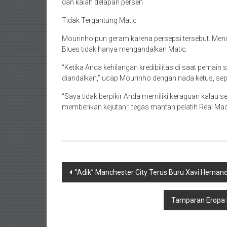
dan kalah delapan persen
Tidak Tergantung Matic
Mourinho pun geram karena persepsi tersebut. Menu
Blues tidak hanya mengandalkan Matic.
“Ketika Anda kehilangan kredibilitas di saat pemain 
diandalkan,” ucap Mourinho dengan nada ketus, sepert
“Saya tidak berpikir Anda memiliki keraguan kalau 
memberikan kejutan,” tegas mantan pelatih Real Madr
Navigasi
“Adik” Manchester City Terus Buru Xavi Hernan
pos
Tamparan Eropa B