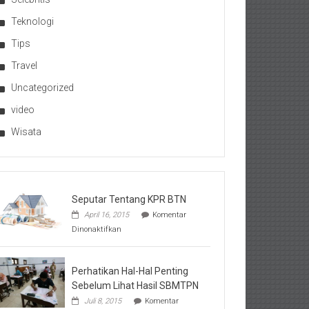
Teknologi
Tips
Travel
Uncategorized
video
Wisata
Seputar Tentang KPR BTN
April 16, 2015
Komentar
pada
Dinonaktifkan
Seputar
Tentang
KPR
BTN
Perhatikan Hal-Hal Penting
Sebelum Lihat Hasil SBMTPN
Juli 8, 2015
Komentar