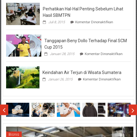
BTN
Perhatikan Hal-Hal Penting Sebelum Lihat
Hasil SBMTPN
pada
Juli 8, 2015
Komentar Dinonaktifkan
Perhatikan
Hal-
Hal
Tanggapan Beny Dollo Terhadap Final SCM
Penting
Sebelum
Cup 2015
Lihat
pada
Januari 28, 2015
Komentar Dinonaktifkan
Hasil
Tanggap
SBMTPN
Beny
Dollo
Keindahan Air Terjun di Wisata Sumatera
Terhadap
Final
pada
Januari 26, 2015
Komentar Dinonaktifkan
SCM
Keindahan
Cup
Air
2015
Terjun
di
Wisata
Sumatera
Bisnis