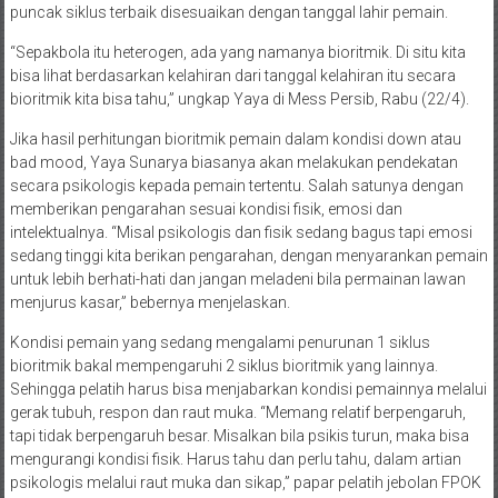
puncak siklus terbaik disesuaikan dengan tanggal lahir pemain.
“Sepakbola itu heterogen, ada yang namanya bioritmik. Di situ kita
bisa lihat berdasarkan kelahiran dari tanggal kelahiran itu secara
bioritmik kita bisa tahu,” ungkap Yaya di Mess Persib, Rabu (22/4).
Jika hasil perhitungan bioritmik pemain dalam kondisi down atau
bad mood, Yaya Sunarya biasanya akan melakukan pendekatan
secara psikologis kepada pemain tertentu. Salah satunya dengan
memberikan pengarahan sesuai kondisi fisik, emosi dan
intelektualnya. “Misal psikologis dan fisik sedang bagus tapi emosi
sedang tinggi kita berikan pengarahan, dengan menyarankan pemain
untuk lebih berhati-hati dan jangan meladeni bila permainan lawan
menjurus kasar,” bebernya menjelaskan.
Kondisi pemain yang sedang mengalami penurunan 1 siklus
bioritmik bakal mempengaruhi 2 siklus bioritmik yang lainnya.
Sehingga pelatih harus bisa menjabarkan kondisi pemainnya melalui
gerak tubuh, respon dan raut muka. “Memang relatif berpengaruh,
tapi tidak berpengaruh besar. Misalkan bila psikis turun, maka bisa
mengurangi kondisi fisik. Harus tahu dan perlu tahu, dalam artian
psikologis melalui raut muka dan sikap,” papar pelatih jebolan FPOK