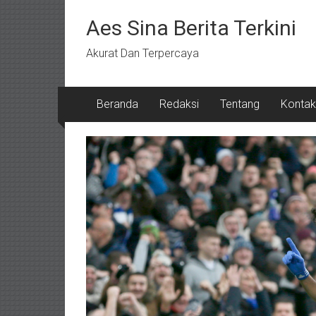
Lompat
ke
Aes Sina Berita Terkini
konten
Akurat Dan Terpercaya
Beranda
Redaksi
Tentang
Kontak