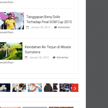
pada
nonaktifkan
Perhatikan
Hal-
Hal
Penting
Tanggapan Beny Dollo
Sebelum
Terhadap Final SCM Cup 2015
Lihat
Januari 28, 2015
Komentar
Hasil
pada
SBMTPN
nonaktifkan
Tanggapan
Beny
Dollo
Terhadap
Keindahan Air Terjun di Wisata
Final
Sumatera
SCM
Januari 26, 2015
Komentar
Cup
pada
2015
nonaktifkan
Keindahan
Air
Terjun
di
Wisata
Sumatera