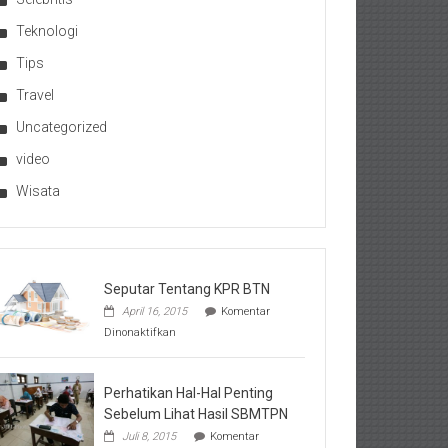
Teknologi
Tips
Travel
Uncategorized
video
Wisata
Seputar Tentang KPR BTN
April 16, 2015
Komentar
pada
Dinonaktifkan
Seputar
Tentang
KPR
BTN
Perhatikan Hal-Hal Penting
Sebelum Lihat Hasil SBMTPN
Juli 8, 2015
Komentar