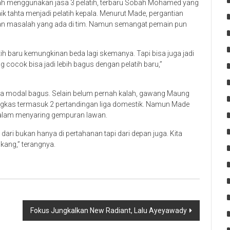
dah menggunakan jasa 3 pelatih, terbaru Sobah Mohamed yang
ik tahta menjadi pelatih kepala. Menurut Made, pergantian
an masalah yang ada di tim. Namun semangat pemain pun
h baru kemungkinan beda lagi skemanya. Tapi bisa juga jadi
ng cocok bisa jadi lebih bagus dengan pelatih baru,”
pa modal bagus. Selain belum pernah kalah, gawang Maung
ngkas termasuk 2 pertandingan liga domestik. Namun Made
m dalam menyaring gempuran lawan.
u dari bukan hanya di pertahanan tapi dari depan juga. Kita
akang,” terangnya.
Fokus Jungkalkan New Radiant, Lalu Ayeyawady