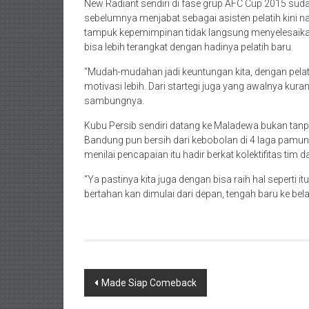
New Radiant sendiri di fase grup AFC Cup 2015 su
sebelumnya menjabat sebagai asisten pelatih kini na
tampuk kepemimpinan tidak langsung menyelesaik
bisa lebih terangkat dengan hadinya pelatih baru.
“Mudah-mudahan jadi keuntungan kita, dengan pelati
motivasi lebih. Dari startegi juga yang awalnya kura
sambungnya.
Kubu Persib sendiri datang ke Maladewa bukan tan
Bandung pun bersih dari kebobolan di 4 laga pamu
menilai pencapaian itu hadir berkat kolektifitas ti
“Ya pastinya kita juga dengan bisa raih hal seperti it
bertahan kan dimulai dari depan, tengah baru ke bel
Navigasi
Made Siap Comeback
pos