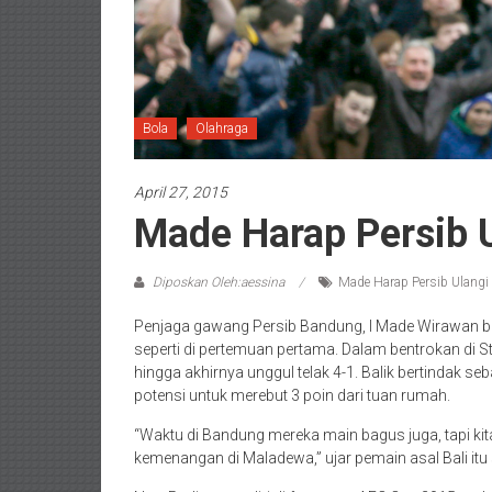
Bola
Olahraga
April 27, 2015
Made Harap Persib 
Diposkan Oleh:aessina
Made Harap Persib Ulangi
Penjaga gawang Persib Bandung, I Made Wirawan b
seperti di pertemuan pertama. Dalam bentrokan di 
hingga akhirnya unggul telak 4-1. Balik bertindak
potensi untuk merebut 3 poin dari tuan rumah.
“Waktu di Bandung mereka main bagus juga, tapi kit
kemenangan di Maladewa,” ujar pemain asal Bali it