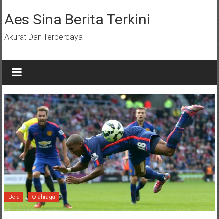
Lompat
ke
Aes Sina Berita Terkini
konten
Akurat Dan Terpercaya
Bola
Olahraga