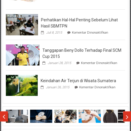
Tentang
KPR
BTN
Perhatikan Hal-Hal Penting Sebelum Lihat
Hasil SBMTPN
pada
Juli 8, 2015
Komentar Dinonaktifkan
Perhatikan
Hal-
Hal
Tanggapan Beny Dollo Terhadap Final SCM
Penting
Sebelum
Cup 2015
Lihat
pada
Januari 28, 2015
Komentar Dinonaktifkan
Hasil
Tanggap
SBMTPN
Beny
Dollo
Keindahan Air Terjun di Wisata Sumatera
Terhadap
Final
pada
Januari 26, 2015
Komentar Dinonaktifkan
SCM
Keindahan
Cup
Air
2015
Terjun
di
Wisata
Sumatera