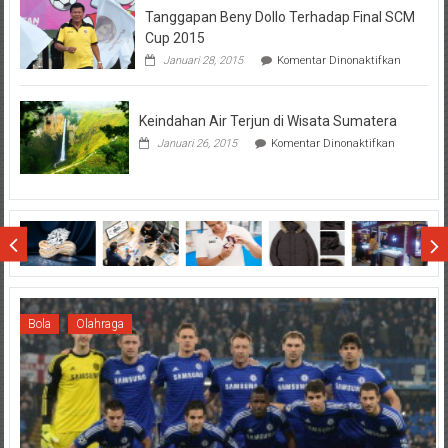
Tanggapan Beny Dollo Terhadap Final SCM
Penting
Sebelum
Cup 2015
Lihat
pada
Januari 28, 2015
Komentar Dinonaktifkan
Hasil
Tanggap
SBMTPN
Beny
Dollo
Keindahan Air Terjun di Wisata Sumatera
Terhadap
Final
pada
Januari 26, 2015
Komentar Dinonaktifkan
SCM
Keindahan
Cup
Air
2015
Terjun
di
Wisata
Sumatera
Bola
Olahraga