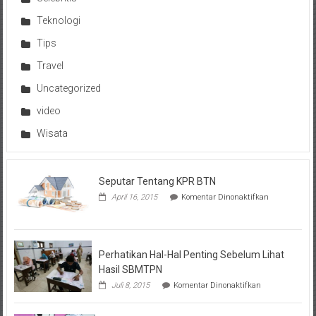
Teknologi
Tips
Travel
Uncategorized
video
Wisata
Seputar Tentang KPR BTN
pada
April 16, 2015
Komentar Dinonaktifkan
Seputar
Tentang
KPR
BTN
Perhatikan Hal-Hal Penting Sebelum Lihat
Hasil SBMTPN
pada
Juli 8, 2015
Komentar Dinonaktifkan
Perhatikan
Hal-
Hal