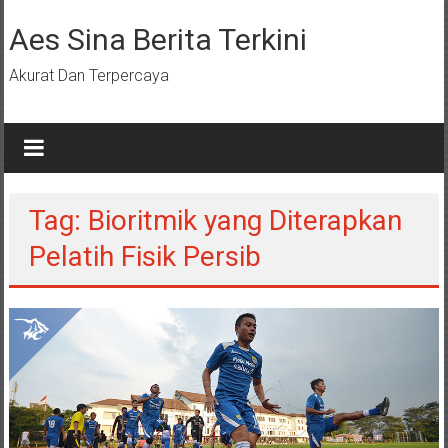
Lompat
ke
Aes Sina Berita Terkini
konten
Akurat Dan Terpercaya
Tag: Bioritmik yang Diterapkan
Pelatih Fisik Persib