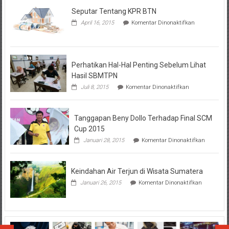
Seputar Tentang KPR BTN
pada
April 16, 2015
Komentar Dinonaktifkan
Seputar
Tentang
KPR
BTN
Perhatikan Hal-Hal Penting Sebelum Lihat
Hasil SBMTPN
pada
Juli 8, 2015
Komentar Dinonaktifkan
Perhatikan
Hal-
Hal
Tanggapan Beny Dollo Terhadap Final SCM
Penting
Sebelum
Cup 2015
Lihat
pada
Januari 28, 2015
Komentar Dinonaktifkan
Hasil
Tanggap
SBMTPN
Beny
Dollo
Keindahan Air Terjun di Wisata Sumatera
Terhadap
Final
pada
Januari 26, 2015
Komentar Dinonaktifkan
SCM
Keindahan
Cup
Air
2015
Terjun
di
Wisata