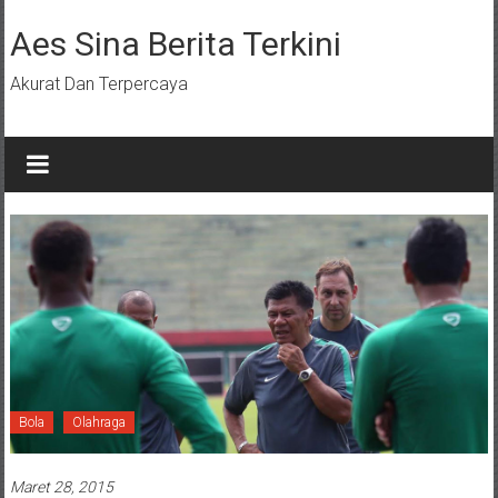
Lompat
ke
Aes Sina Berita Terkini
konten
Akurat Dan Terpercaya
Bola
Olahraga
Maret 28, 2015