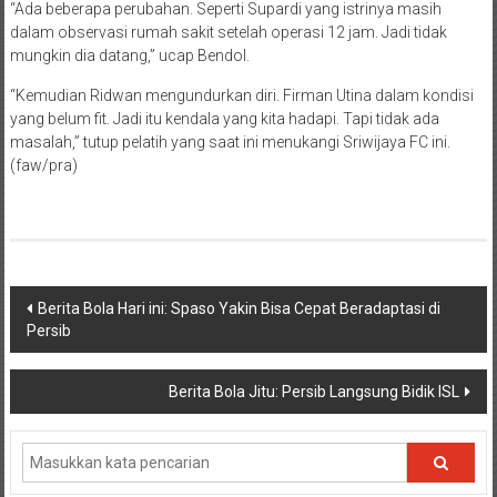
“Ada beberapa perubahan. Seperti Supardi yang istrinya masih
dalam observasi rumah sakit setelah operasi 12 jam. Jadi tidak
mungkin dia datang,” ucap Bendol.
“Kemudian Ridwan mengundurkan diri. Firman Utina dalam kondisi
yang belum fit. Jadi itu kendala yang kita hadapi. Tapi tidak ada
masalah,” tutup pelatih yang saat ini menukangi Sriwijaya FC ini.
(faw/pra)
Navigasi
Berita Bola Hari ini: Spaso Yakin Bisa Cepat Beradaptasi di
Persib
pos
Berita Bola Jitu: Persib Langsung Bidik ISL