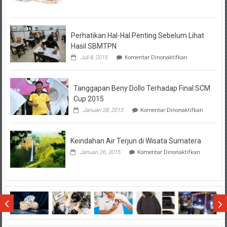
Tentang
KPR
BTN
Perhatikan Hal-Hal Penting Sebelum Lihat
Hasil SBMTPN
pada
Juli 8, 2015
Komentar Dinonaktifkan
Perhatikan
Hal-
Hal
Tanggapan Beny Dollo Terhadap Final SCM
Penting
Sebelum
Cup 2015
Lihat
pada
Januari 28, 2015
Komentar Dinonaktifkan
Hasil
Tanggap
SBMTPN
Beny
Dollo
Keindahan Air Terjun di Wisata Sumatera
Terhadap
Final
pada
Januari 26, 2015
Komentar Dinonaktifkan
SCM
Keindahan
Cup
Air
2015
Terjun
di
Wisata
Sumatera