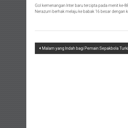
Gol kemenangan Inter baru tercipta pada menit ke-88 
Nerazurri berhak melaju ke babak 16 besar dengan k
Navigasi
Malam yang Indah bagi Pemain Sepakbola Turk
pos