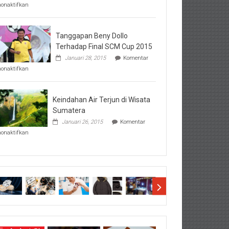
pada
nonaktifkan
Perhatikan
Hal-
Hal
Penting
Tanggapan Beny Dollo
Sebelum
Terhadap Final SCM Cup 2015
Lihat
Januari 28, 2015
Komentar
Hasil
pada
SBMTPN
nonaktifkan
Tanggapan
Beny
Dollo
Terhadap
Keindahan Air Terjun di Wisata
Final
Sumatera
SCM
Januari 26, 2015
Komentar
Cup
pada
2015
nonaktifkan
Keindahan
Air
Terjun
di
Wisata
Sumatera