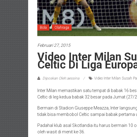
Bola
Olahraga
Februari 27, 2015
Video Inter Milan S
Celtic Di Liga Europ
Diposkan Oleh:aessina
Video Inter Milan Susah Pa
Inter Milan memastikan satu tempat di babak 16 bes
Celtic di leg kedua babak 32 besar pada Jumat (27/2/
Bermain di Stadion Giuseppe Meazza, Inter langsun
tidak bisa membobol Celtic sampai babak pertama u
Padahal klub asal Skotlandia itu harus bermain 10 ora
oleh wasit di menit ke-36.