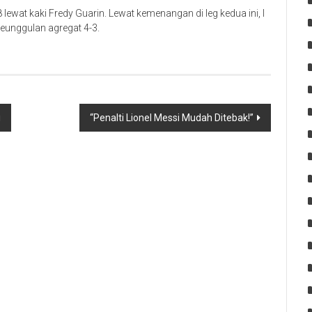
lewat kaki Fredy Guarin. Lewat kemenangan di leg kedua ini, I
eunggulan agregat 4-3.
i
“Penalti Lionel Messi Mudah Ditebak!”