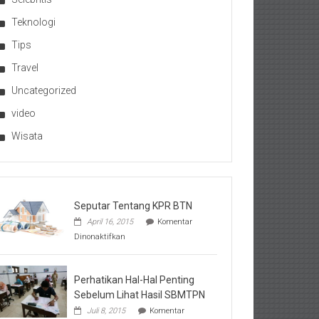
Teknologi
Tips
Travel
Uncategorized
video
Wisata
Seputar Tentang KPR BTN
April 16, 2015
Komentar
pada
Dinonaktifkan
Seputar
Tentang
KPR
BTN
Perhatikan Hal-Hal Penting
Sebelum Lihat Hasil SBMTPN
Juli 8, 2015
Komentar