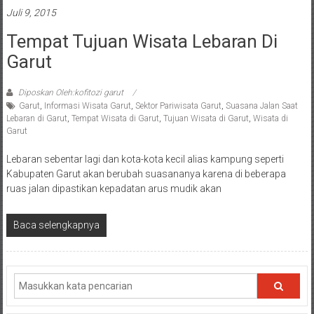
Juli 9, 2015
Tempat Tujuan Wisata Lebaran Di
Garut
Diposkan Oleh:kofitozi garut
Garut
,
Informasi Wisata Garut
,
Sektor Pariwisata Garut
,
Suasana Jalan Saat
Lebaran di Garut
,
Tempat Wisata di Garut
,
Tujuan Wisata di Garut
,
Wisata di
Garut
Lebaran sebentar lagi dan kota-kota kecil alias kampung seperti
Kabupaten Garut akan berubah suasananya karena di beberapa
ruas jalan dipastikan kepadatan arus mudik akan
Baca selengkapnya