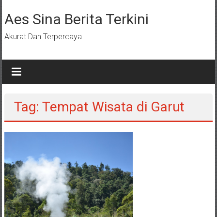
Lompat
ke
Aes Sina Berita Terkini
konten
Akurat Dan Terpercaya
Tag: Tempat Wisata di Garut