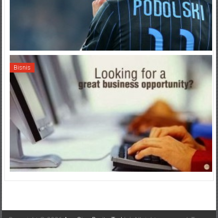
Bisnis