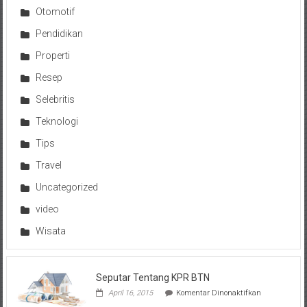
Otomotif
Pendidikan
Properti
Resep
Selebritis
Teknologi
Tips
Travel
Uncategorized
video
Wisata
Seputar Tentang KPR BTN
pada
April 16, 2015
Komentar Dinonaktifkan
Seputar