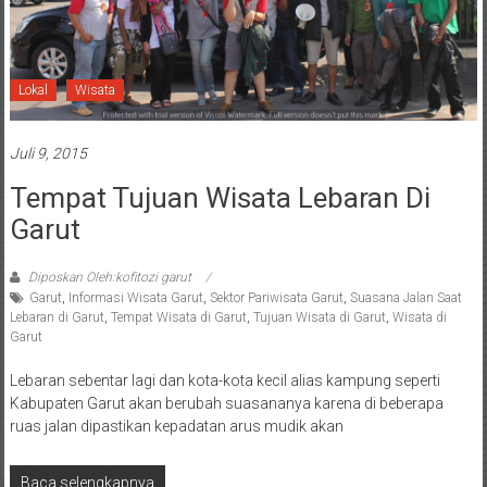
Lokal
Wisata
Juli 9, 2015
Tempat Tujuan Wisata Lebaran Di
Garut
Diposkan Oleh:kofitozi garut
Garut
,
Informasi Wisata Garut
,
Sektor Pariwisata Garut
,
Suasana Jalan Saat
Lebaran di Garut
,
Tempat Wisata di Garut
,
Tujuan Wisata di Garut
,
Wisata di
Garut
Lebaran sebentar lagi dan kota-kota kecil alias kampung seperti
Kabupaten Garut akan berubah suasananya karena di beberapa
ruas jalan dipastikan kepadatan arus mudik akan
Baca selengkapnya