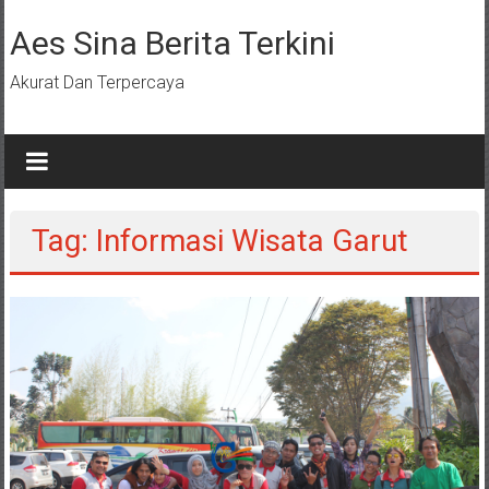
Lompat
ke
Aes Sina Berita Terkini
konten
Akurat Dan Terpercaya
Tag: Informasi Wisata Garut