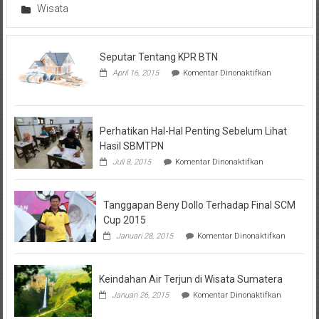
Wisata
Seputar Tentang KPR BTN
pada
April 16, 2015
Komentar Dinonaktifkan
Seputar
Tentang
KPR
BTN
Perhatikan Hal-Hal Penting Sebelum Lihat
Hasil SBMTPN
pada
Juli 8, 2015
Komentar Dinonaktifkan
Perhatikan
Hal-
Hal
Tanggapan Beny Dollo Terhadap Final SCM
Penting
Sebelum
Cup 2015
Lihat
pada
Januari 28, 2015
Komentar Dinonaktifkan
Hasil
Tanggap
SBMTPN
Beny
Dollo
Keindahan Air Terjun di Wisata Sumatera
Terhadap
Final
pada
Januari 26, 2015
Komentar Dinonaktifkan
SCM
Keindahan
Cup
Air