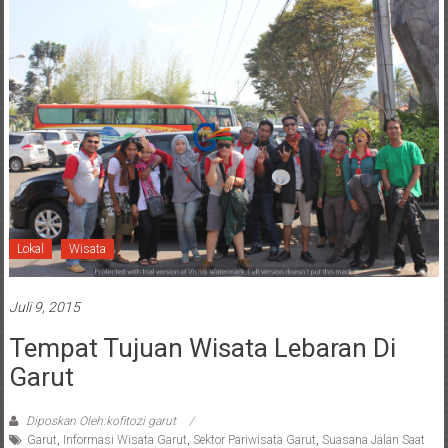
Lokal
Wisata
Juli 9, 2015
Tempat Tujuan Wisata Lebaran Di
Garut
Diposkan Oleh:kofitozi garut
Garut
,
Informasi Wisata Garut
,
Sektor Pariwisata Garut
,
Suasana Jalan Saat