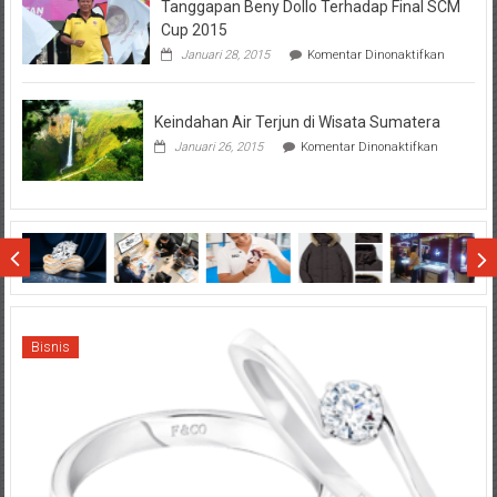
Tanggapan Beny Dollo Terhadap Final SCM
Penting
Sebelum
Cup 2015
Lihat
pada
Januari 28, 2015
Komentar Dinonaktifkan
Hasil
Tanggap
SBMTPN
Beny
Dollo
Keindahan Air Terjun di Wisata Sumatera
Terhadap
Final
pada
Januari 26, 2015
Komentar Dinonaktifkan
SCM
Keindahan
Cup
Air
2015
Terjun
di
Wisata
Sumatera
Bisnis