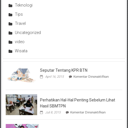
Teknologi
Tips
Travel
Uncategorized
video
Wisata
Seputar Tentang KPR BTN
pada
April 16, 2015
Komentar Dinonaktifkan
Seputar
Tentang
KPR
BTN
Perhatikan Hal-Hal Penting Sebelum Lihat
Hasil SBMTPN
pada
Juli 8, 2015
Komentar Dinonaktifkan
Perhatikan
Hal-
Hal