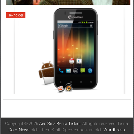
Teknologi
Copyright © 2026
Aes Sina Berita Terkini
. All rights reserved. Tema:
ColorNews
oleh ThemeGrill. Dipersembahkan oleh
WordPress
.