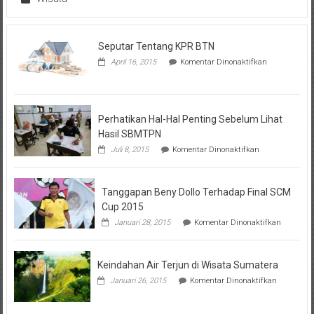
Seputar Tentang KPR BTN
pada
April 16, 2015
Komentar Dinonaktifkan
Seputar
Tentang
KPR
BTN
Perhatikan Hal-Hal Penting Sebelum Lihat
Hasil SBMTPN
pada
Juli 8, 2015
Komentar Dinonaktifkan
Perhatikan
Hal-
Hal
Tanggapan Beny Dollo Terhadap Final SCM
Penting
Sebelum
Cup 2015
Lihat
pada
Januari 28, 2015
Komentar Dinonaktifkan
Hasil
Tanggap
SBMTPN
Beny
Dollo
Keindahan Air Terjun di Wisata Sumatera
Terhadap
Final
pada
Januari 26, 2015
Komentar Dinonaktifkan
SCM
Keindahan
Cup
Air
2015
Terjun