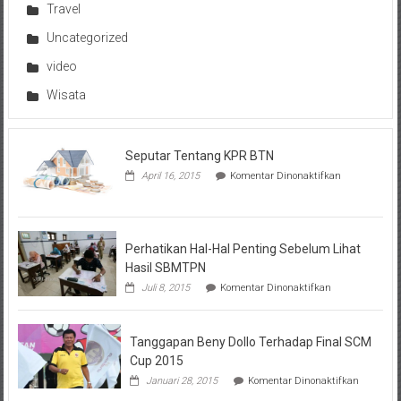
Travel
Uncategorized
video
Wisata
Seputar Tentang KPR BTN
pada
April 16, 2015
Komentar Dinonaktifkan
Seputar
Tentang
KPR
BTN
Perhatikan Hal-Hal Penting Sebelum Lihat
Hasil SBMTPN
pada
Juli 8, 2015
Komentar Dinonaktifkan
Perhatikan
Hal-
Hal
Tanggapan Beny Dollo Terhadap Final SCM
Penting
Sebelum
Cup 2015
Lihat
pada
Januari 28, 2015
Komentar Dinonaktifkan
Hasil
Tanggap
SBMTPN