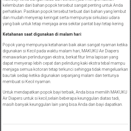
kelembutan dari bahan popok tersebut sangat penting untuk Anda
perhatikan. Pastikan popok tersebut terbuat dari bahan yang lembut
dan mudah menyerap keringat serta mempunyai sirkulasi udara
yang baik untuk tetap menjaga area sekitar pantat bayi tetap kering.
Ketahanan saat digunakan di malam hari
:
Popok yang mempunyai ketahanan baik akan sangat nyaman ketika
digunakan si Kecil pada waktu malam hari, MAKUKU Air Diapers
menawarkan perlindungan ekstra, berkat fitur lima lapisan yang
dapat menyerap lebih cepat dan pelindung kaki ekstra tebal mampu
menjaga semua kotoran tetap terkunci sehingga tidak mengeluarkan
bau tak sedap ketika digunakan sepanjang malam dan tentunya
membuat si Kecil nyaman.
Untuk mendapatkan popok bayi terbaik, Anda bisa memilih MAKUKU
Air Diapers untuk si kecil,selain beberapa keunggulan diatas tadi,
masih banyak keunggulan lain yang bisa Anda dan bayi dapatkan.