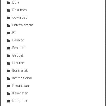
Bola
Dokumen
download
Entertainment
F1
Fashion
Featured
Gadget
Hiburan
Ibu & anak
Internasional
Kecantikan
Kesehatan
Komputer