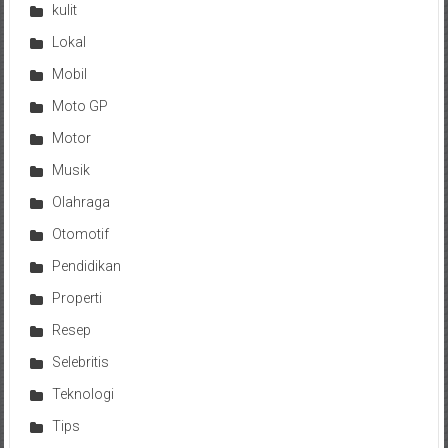
kulit
Lokal
Mobil
Moto GP
Motor
Musik
Olahraga
Otomotif
Pendidikan
Properti
Resep
Selebritis
Teknologi
Tips