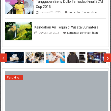
Tanggapan Beny Dollo Terhadap Final SCM
Penting
Sebelum
Cup 2015
Lihat
pada
Januari 28, 2015
Komentar Dinonaktifkan
Hasil
Tanggap
SBMTPN
Beny
Dollo
Keindahan Air Terjun di Wisata Sumatera
Terhadap
Final
pada
Januari 26, 2015
Komentar Dinonaktifkan
SCM
Keindahan
Cup
Air
2015
Terjun
di
Wisata
Sumatera
Pendidikan