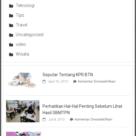
Teknologi
Tips
Travel
Uncategorized
video
Wisata
Seputar Tentang KPR BTN
pada
April 16, 2015
Komentar Dinonaktifkan
Seputar
Tentang
KPR
BTN
Perhatikan Hal-Hal Penting Sebelum Lihat
Hasil SBMTPN
pada
Juli 8, 2015
Komentar Dinonaktifkan
Perhatikan
Hal-
Hal