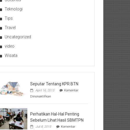
Teknologi
Tips
Travel
Uncategorized
video
Wisata
Seputar Tentang KPR BTN
April 16, 2015
Komentar
pada
Dinonaktifkan
Seputar
Tentang
KPR
BTN
Perhatikan Hal-Hal Penting
Sebelum Lihat Hasil SBMTPN
Juli 8, 2015
Komentar