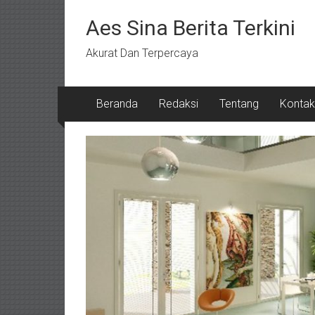
Lompat
ke
Aes Sina Berita Terkini
konten
Akurat Dan Terpercaya
Beranda
Redaksi
Tentang
Kontak