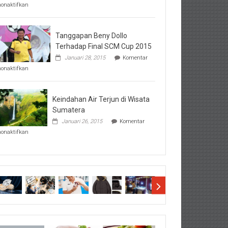
pada
nonaktifkan
Perhatikan
Hal-
Hal
Penting
Tanggapan Beny Dollo
Sebelum
Terhadap Final SCM Cup 2015
Lihat
Januari 28, 2015
Komentar
Hasil
pada
SBMTPN
nonaktifkan
Tanggapan
Beny
Dollo
Terhadap
Keindahan Air Terjun di Wisata
Final
Sumatera
SCM
Januari 26, 2015
Komentar
Cup
pada
2015
nonaktifkan
Keindahan
Air
Terjun
di
Wisata
Sumatera