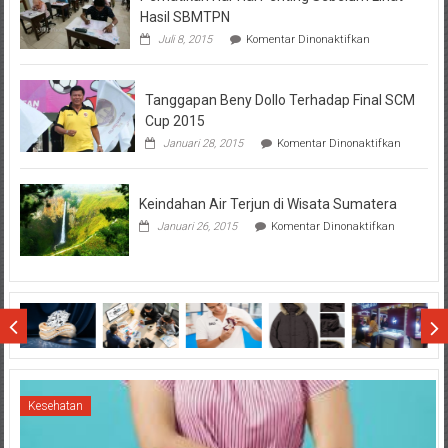
Hasil SBMTPN
pada
Juli 8, 2015
Komentar Dinonaktifkan
Perhatikan
Hal-
Hal
Tanggapan Beny Dollo Terhadap Final SCM
Penting
Sebelum
Cup 2015
Lihat
pada
Januari 28, 2015
Komentar Dinonaktifkan
Hasil
Tanggap
SBMTPN
Beny
Dollo
Keindahan Air Terjun di Wisata Sumatera
Terhadap
Final
pada
Januari 26, 2015
Komentar Dinonaktifkan
SCM
Keindahan
Cup
Air
2015
Terjun
di
Wisata
Sumatera
Kesehatan