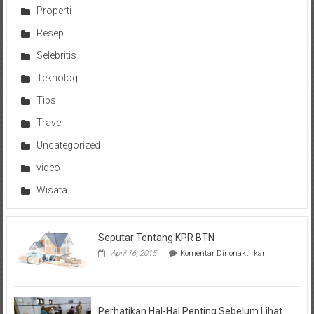
Properti
Resep
Selebritis
Teknologi
Tips
Travel
Uncategorized
video
Wisata
Seputar Tentang KPR BTN
pada
April 16, 2015
Komentar Dinonaktifkan
Seputar
Tentang
KPR
BTN
Perhatikan Hal-Hal Penting Sebelum Lihat