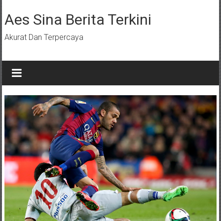
Lompat
ke
Aes Sina Berita Terkini
konten
Akurat Dan Terpercaya