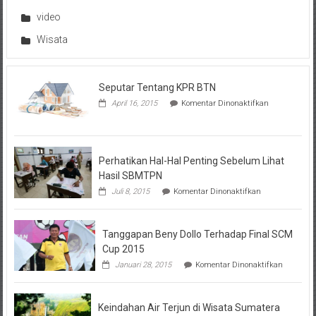
video
Wisata
Seputar Tentang KPR BTN
pada
April 16, 2015
Komentar Dinonaktifkan
Seputar
Tentang
KPR
BTN
Perhatikan Hal-Hal Penting Sebelum Lihat
Hasil SBMTPN
pada
Juli 8, 2015
Komentar Dinonaktifkan
Perhatikan
Hal-
Hal
Tanggapan Beny Dollo Terhadap Final SCM
Penting
Sebelum
Cup 2015
Lihat
pada
Januari 28, 2015
Komentar Dinonaktifkan
Hasil
Tanggap
SBMTPN
Beny
Dollo
Keindahan Air Terjun di Wisata Sumatera
Terhadap