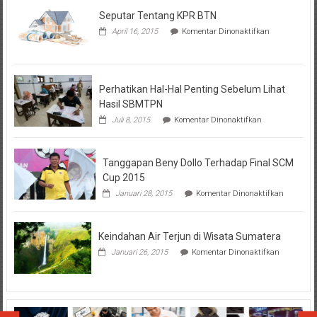
Seputar Tentang KPR BTN
pada
April 16, 2015
Komentar Dinonaktifkan
Seputar
Tentang
KPR
BTN
Perhatikan Hal-Hal Penting Sebelum Lihat
Hasil SBMTPN
pada
Juli 8, 2015
Komentar Dinonaktifkan
Perhatikan
Hal-
Hal
Tanggapan Beny Dollo Terhadap Final SCM
Penting
Sebelum
Cup 2015
Lihat
pada
Januari 28, 2015
Komentar Dinonaktifkan
Hasil
Tanggap
SBMTPN
Beny
Dollo
Keindahan Air Terjun di Wisata Sumatera
Terhadap
Final
pada
Januari 26, 2015
Komentar Dinonaktifkan
SCM
Keindahan
Cup
Air
2015
Terjun
di
Wisata
Sumatera