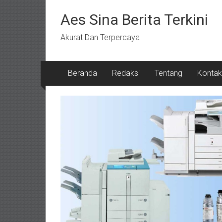
Lompat
ke
Aes Sina Berita Terkini
konten
Akurat Dan Terpercaya
Beranda
Redaksi
Tentang
Kontak