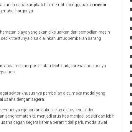
 akan anda dapatkan jika lebih memilih menggunakan
mesin
g mahal harganya:
ghematan biaya yang akan dikeluarkan dari pembelian mesin
sedikit tentunya bisa dialihkan untuk pembelian barang
 anda menjadi positif atau lebih baik, karena anda punya
perluan.
agai sektor khususnya pembelian alat, maka modal yang
lai usaha dengan segera.
 semuanya dijabarkan cukup jelas diatas, mulai dari
n penghematan itu menjadi arus kas menjadi positif dan lebih
saha degan segera karena berarti tidak perlu modal awal