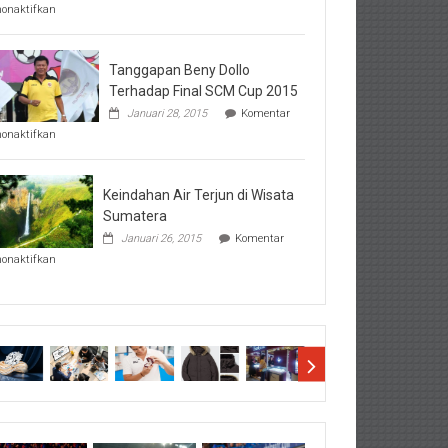
pada
nonaktifkan
Perhatikan
Hal-
Hal
Penting
Tanggapan Beny Dollo
Sebelum
Terhadap Final SCM Cup 2015
Lihat
Januari 28, 2015
Komentar
Hasil
pada
SBMTPN
nonaktifkan
Tanggapan
Beny
Dollo
Terhadap
Keindahan Air Terjun di Wisata
Final
Sumatera
SCM
Januari 26, 2015
Komentar
Cup
pada
2015
nonaktifkan
Keindahan
Air
Terjun
di
Wisata
Sumatera