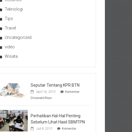
Teknologi
Tips
Travel
Uncategorized
video
Wisata
Seputar Tentang KPR BTN
April 16, 2015
Komentar
pada
Dinonaktifkan
Seputar
Tentang
KPR
BTN
Perhatikan Hal-Hal Penting
Sebelum Lihat Hasil SBMTPN
Juli 8, 2015
Komentar