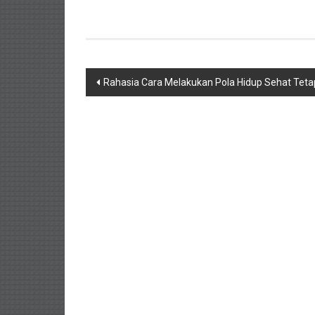
Navigasi
Rahasia Cara Melakukan Pola Hidup Sehat Teta
pos