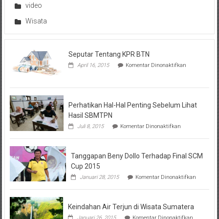
video
Wisata
Seputar Tentang KPR BTN
pada
April 16, 2015
Komentar Dinonaktifkan
Seputar
Tentang
KPR
BTN
Perhatikan Hal-Hal Penting Sebelum Lihat
Hasil SBMTPN
pada
Juli 8, 2015
Komentar Dinonaktifkan
Perhatikan
Hal-
Hal
Tanggapan Beny Dollo Terhadap Final SCM
Penting
Sebelum
Cup 2015
Lihat
pada
Januari 28, 2015
Komentar Dinonaktifkan
Hasil
Tanggap
SBMTPN
Beny
Dollo
Keindahan Air Terjun di Wisata Sumatera
Terhadap
Final
pada
Januari 26, 2015
Komentar Dinonaktifkan