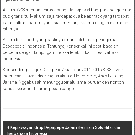
Album
KISS
memang dirasa sangatlah spesial bagi para penggemar
duo gitaris itu. Maklum saja, terdapat dua belas track yang terdapat
dalam album baru ini yang siap memanjakanmu dengan instrumen
gitarnya.
Album baru inilah yang pastinya dinanti oleh para penggemar
Depapepe di Indonesia. Tentunya, konser kali ini pasti bakalan
berbeda dengan kunjungan mereka terakhir kali di festival jazz
Indonesia.
Konser dengan tajuk Depapepe Asia Tour 2014-2015 KISS Live In
Indonesia ini akan diselenggarakan di Upperroom, Anex Building
Jakarta. Nggak usah menunggu terlalu lama, buruan deh nonton
konser keren ini. Dijamin pecah banget!
Navigasi
Kepiawayan Grup Depapepe dalam Bermain Solo Gitar dan
Berbahasa Indonesia