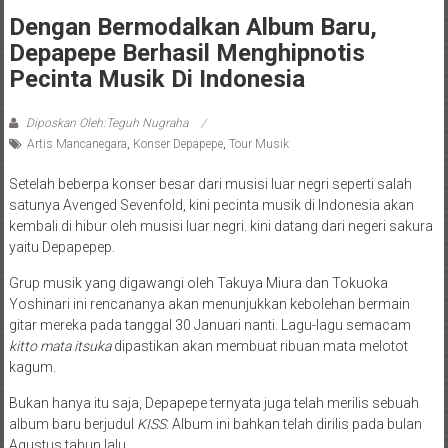
Dengan Bermodalkan Album Baru,
Depapepe Berhasil Menghipnotis
Pecinta Musik Di Indonesia
Diposkan Oleh:Teguh Nugraha
Artis Mancanegara
,
Konser Depapepe
,
Tour Musik
Setelah beberpa konser besar dari musisi luar negri seperti salah
satunya Avenged Sevenfold, kini pecinta musik di Indonesia akan
kembali di hibur oleh musisi luar negri. kini datang dari negeri sakura
yaitu Depapepep.
Grup musik yang digawangi oleh Takuya Miura dan Tokuoka
Yoshinari ini rencananya akan menunjukkan kebolehan bermain
gitar mereka pada tanggal 30 Januari nanti. Lagu-lagu semacam
kitto mata itsuka
dipastikan akan membuat ribuan mata melotot
kagum.
Bukan hanya itu saja, Depapepe ternyata juga telah merilis sebuah
album baru berjudul
KISS
. Album ini bahkan telah dirilis pada bulan
Agustus tahun lalu.