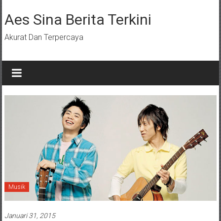
Lompat
ke
Aes Sina Berita Terkini
konten
Akurat Dan Terpercaya
Musik
Januari 31, 2015